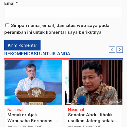
Email*
Simpan nama, email, dan situs web saya pada
peramban ini untuk komentar saya berikutnya.
REKOMENDASI UNTUK ANDA
Nasional
Nasional
Menaker Ajak
Senator Abdul Kholik
Wirausaha Berinovasi di
usulkan Jateng selatan
Tengah Tantangan
jadi daerah khusus
calendar_month
Sabtu, 18 Jan 2025
calendar_month
Senin, 5 Mei 2025