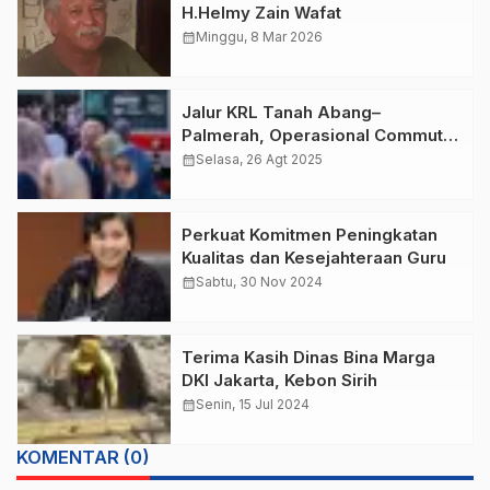
H.Helmy Zain Wafat
calendar_month
Minggu, 8 Mar 2026
Jalur KRL Tanah Abang–
Palmerah, Operasional Commuter
Line Rangkasbitung Kembali
calendar_month
Selasa, 26 Agt 2025
Normal
Perkuat Komitmen Peningkatan
Kualitas dan Kesejahteraan Guru
calendar_month
Sabtu, 30 Nov 2024
Terima Kasih Dinas Bina Marga
DKI Jakarta, Kebon Sirih
calendar_month
Senin, 15 Jul 2024
KOMENTAR (0)