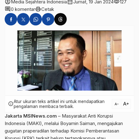
account_circle
calendar_month
visibility
Media Sejahtera Indonesia
Jumat, 19 Jan 2024
127
comment
print
0 komentar
Cetak
Atur ukuran teks artikel ini untuk mendapatkan
text_increase
info
text_decrease
pengalaman membaca terbaik.
Jakarta MSINews.com
– Masyarakat Anti Korupsi
Indonesia (MAKI), melalui Boyamin Saiman, mengajukan
gugatan praperadilan terhadap Komisi Pemberantasan
Korupsi (KPK) terkait belum
tertangkapnya
atau