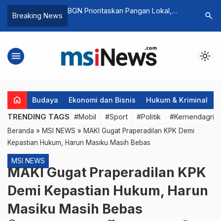
os di Purwakarta,
BGN Prioritaskan Pangan Lokal,
Obat Die
search
Breaking News
a Dibalas Allah’
Bulog Disiapkan sebagai Buffer
Kosmetik
Pasokan Beras
Perketat 
menu
light_mode
home
Budaya
Ekonomi dan Bisnis
Hukum & Kriminal
TRENDING TAGS
#Mobil
#Sport
#Politik
#Kemendagri
Beranda
»
MSI NEWS
»
MAKI Gugat Praperadilan KPK Demi
Kepastian Hukum, Harun Masiku Masih Bebas
MSI NEWS
MAKI Gugat Praperadilan KPK
Demi Kepastian Hukum, Harun
Masiku Masih Bebas