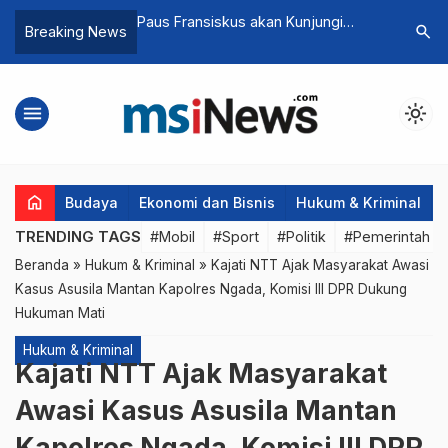
 Gempa Bumi di
Paus Fransiskus akan Kunjungi
Percepat 
search
Breaking News
enis, Dampaknya:
Indonesia Bulan September 2024
Kemenso
Kolaboras
menu
light_mode
home
Budaya
Ekonomi dan Bisnis
Hukum & Kriminal
TRENDING TAGS
#Mobil
#Sport
#Politik
#Pemerintah d
Beranda
»
Hukum & Kriminal
»
Kajati NTT Ajak Masyarakat Awasi
Kasus Asusila Mantan Kapolres Ngada, Komisi III DPR Dukung
Hukuman Mati
Hukum & Kriminal
Kajati NTT Ajak Masyarakat
Awasi Kasus Asusila Mantan
Kapolres Ngada, Komisi III DPR