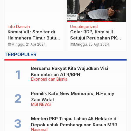
Info Daerah
Uncategorized
Komisi VII : Smelter di
Gelar RDP, Komisi II
Halmahera Timur Butuh
Setujui Perubahan PKPU
Sinergi PLN dan Antam
untuk Pilkada 2024
calendar_month
Minggu, 21 Apr 2024
calendar_month
Minggu, 25 Agt 2024
Sesuai Putusan MK
TERPOPULER
Bersama Rakyat Kita Wujudkan Visi
Kementerian ATR/BPN
Ekonomi dan Bisnis
Pemilik Kafe New Memories, H.Helmy
Zain Wafat
MSI NEWS
Menteri PKP Tinjau Lahan 45 Hektare di
Depok untuk Pembangunan Rusun MBR
Nasional