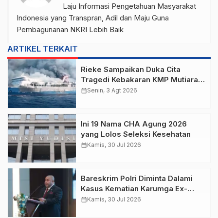
Laju Informasi Pengetahuan Masyarakat
Indonesia yang Transpran, Adil dan Maju Guna
Pembagunanan NKRI Lebih Baik
ARTIKEL TERKAIT
Rieke Sampaikan Duka Cita
Tragedi Kebakaran KMP Mutiara
Sentosa 2 di Perairan Utara
calendar_month
Senin, 3 Agt 2026
Sumenep
Ini 19 Nama CHA Agung 2026
yang Lolos Seleksi Kesehatan
calendar_month
Kamis, 30 Jul 2026
Bareskrim Polri Diminta Dalami
Kasus Kematian Karumga Ex-
Jampidsus
calendar_month
Kamis, 30 Jul 2026