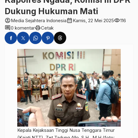
Dukung Hukuman Mati
account_circle
calendar_month
visibility
Media Sejahtera Indonesia
Kamis, 22 Mei 2025
116
comment
print
0 komentar
Cetak
Kepala Kejaksaan Tinggi Nusa Tenggara Timur
(Kajati NTT), Zet Tadung Allo, S.H., M.H (foto: