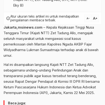
Eky B)
Atur ukuran teks artikel ini untuk mendapatkan
text_increase
info
text_decrease
pengalaman membaca terbaik.
Jakarta,msinews.com
– Kepala Kejaksaan Tinggi Nusa
Tenggara Timur (Kajati NTT) Zet Tadung Allo, mengajak
seluruh masyarakat untuk mengawasi soal kasus
pemerkosaan oleh Mantan Kapolres Ngada AKBP Fajar
Widyadharma Lukman Sumaatmaja terhadap anak di bawah
umur.
Hal ini disampaikan langsung Kajati NTT Zet Tadung Allo,
sebagaimana undang-undang Perlindungan Anak dan
transparansi publik agar kasus tersebut terang benderang,
seusai Rapat Dengar Pendapat di Komisi III DPR RI bersama
Ketum Pascasarjana Hukum Indonesia dan Ketua Advokat
Perempuan Indonesia (API), Jakarta, Kamis 22 Mei 2025.
Baca juga: