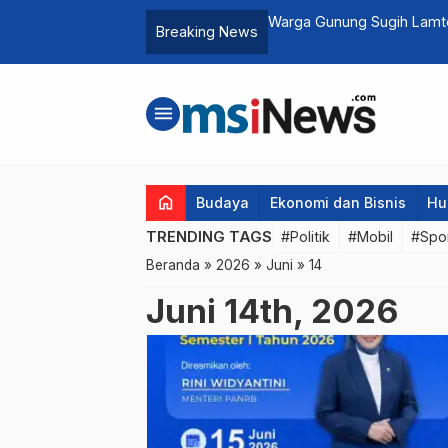
knum ASN Manfaatkan Kekuasaan demi
Kunker Ke NTT: Komisi III
Breaking News
Tanah
menu
home
Budaya
Ekonomi dan Bisnis
Hu
TRENDING TAGS
#Politik
#Mobil
#Spo
Beranda
»
2026
»
Juni
»
14
Juni 14th, 2026