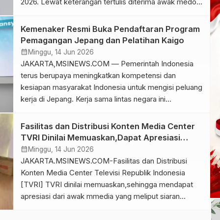
2026. Lewat keterangan tertulis diterima awak medoa
Parlemen Monggu 14 Juni 2026, poligisi perempuan
dari Partsi ademokrasi Indonesia Perjuangan ini
Kemenaker Resmi Buka Pendaftaran Program
mengulasnya dengan apik. “Saya melihat Piala Dunia
Pemagangan Jepang dan Pelatihan Kaigo
2026 bukan sekadar ajang olahraga. Ini adalah
calendar_month
Minggu, 14 Jun 2026
panggung dunia untuk […]
JAKARTA,MSINEWS.COM — Pemerintah Indonesia
terus berupaya meningkatkan kompetensi dan
kesiapan masyarakat Indonesia untuk mengisi peluang
kerja di Jepang. Kerja sama lintas negara ini
direalisasikan melalui Kementerian Ketenagakerjaan
(Kemnaker) dengan membuka pendaftaran Program
Fasilitas dan Distribusi Konten Media Center
Pemagangan Jepang dan Pelatihan Kaigo melalui
TVRI Dinilai Memuaskan,Dapat Apresiasi
platform Skillhub dalam ekosistem SIAPkerja. Direktur
Awak Media Massa
calendar_month
Minggu, 14 Jun 2026
Jenderal Pembinaan Pelatihan Vokasi dan
JAKARTA.MSINEWS.COM-Fasilitas dan Distribusi
Produktivitas (Binalavotas) Kemnaker, Darmawansyah
Konten Media Center Televisi Republik Indonesia
mengatakan, program ini […]
[TVRI] TVRI dinilai memuaskan,sehingga mendapat
apresiasi dari awak mmedia yang meliput siaran
langsung Piala Dunia 2026. Berbagai apresiasi positif
datang dari para awak media nasional.