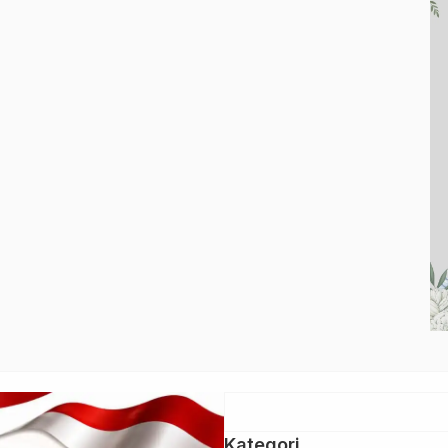
Adapun,fasilitas penunjang kerja, kenyamanan
ruangan, hingga mekanisme distribusi materi berita
seperti footage dan highlight pertandingan dinilai
sangat mendukung produktivitas jurnalis dalam […]
Kategori