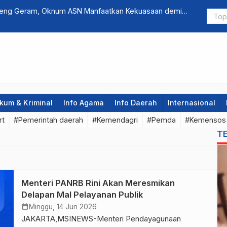
 DPR Soroti Penanganan Kasus Narkoba dan Penyitaan
Massa Duku
Gratifikasi
kum & Kriminal
Info Agama
Info Daerah
Internasional
rt
#Pemerintah daerah
#Kemendagri
#Pemda
#Kemensos
T
Menteri PANRB Rini Akan Meresmikan
Delapan Mal Pelayanan Publik
calendar_month
Minggu, 14 Jun 2026
JAKARTA,MSINEWS-Menteri Pendayagunaan