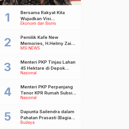
Bersama Rakyat Kita
Wujudkan Visi
Ekonomi dan Bisnis
Kementerian ATR/BPN
Pemilik Kafe New
Memories, H.Helmy Zain
MSI NEWS
Wafat
Menteri PKP Tinjau Lahan
45 Hektare di Depok
Nasional
untuk Pembangunan
Rusun MBR
Menteri PKP Perpanjang
Tenor KPR Rumah Subsidi
Nasional
hingga 30 Tahun
Dapunta Sailendra dalam
Pahatan Prasasti (Bagian
Budaya
1)