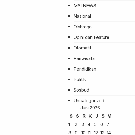
MSI NEWS
Nasional
Olahraga
Opini dan Feature
Otomatif
Pariwisata
Pendidikan
Politik
Sosbud
Uncategorized
Juni 2026
S
S
R
K
J
S
M
1
2
3
4
5
6
7
8
9
10
11
12
13
14