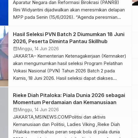
Aparatur Negara dan Reformasi Birokrasi (PANRB)
Rini Widyantini dijadwalkan akan meresmikan delapan
MPP pada Senin (15/6/2026). “Agenda peresmian
delapan MPP pada semester pertama tahun 2026 ini
menjadi wujud nyata komitmen pemerintah dalam
Hasil Seleksi PVN Batch 2 Diumumkan 18 Juni
meningkatkan kualitas pelayanan publik melalui
2026, Peserta Diminta Pantau Skillhub
penyederhanaan proses layanan, integrasi layanan
calendar_month
Minggu, 14 Jun 2026
lintas sektor, serta kemudahan masyarakat dalam
JAKARTA– Kementerian Ketenagakerjaan (Kemnaker)
mengakses layanan,” kata Deputi Bidang […]
akan mengumumkan hasil seleksi Program Pelatihan
Vokasi Nasional (PVN) Tahun 2026 Batch 2 pada
Kamis, 18 Juni 2026. Hasil seleksi dapat diakses
peserta melalui platform Skillhub dalam ekosistem
SIAPkerja. Program PVN Batch 2 sebelumnya telah
Rieke Diah Pitaloka: Piala Dunia 2026 sebagai
membuka pendaftaran pada 19 Mei–9 Juni 2026,
Momentum Perdamaian dan Kemanusiaan
dilanjutkan dengan proses seleksi dan wawancara
calendar_month
Minggu, 14 Jun 2026
pada 10–17 Juni […]
JAKARTA,MSINEWS.COMPolitisi dan aktivis
Kemanusiaan dan Politisi, Ladies Viking ,Rieke Diah
Pitaloka membahas peran sepak bola di piala dunia