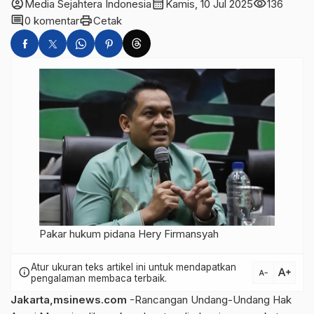
account_circle
calendar_month
visibility
Media Sejahtera Indonesia
Kamis, 10 Jul 2025
136
comment
print
0 komentar
Cetak
Pakar hukum pidana Hery Firmansyah
Atur ukuran teks artikel ini untuk mendapatkan
text_increase
info
text_decrease
pengalaman membaca terbaik.
Jakarta,msinews.com
-Rancangan Undang-Undang Hak