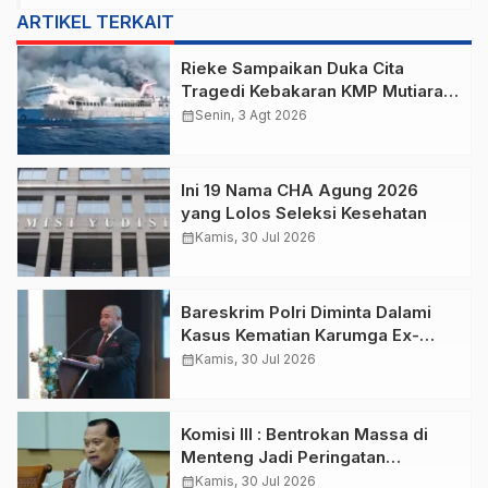
ARTIKEL TERKAIT
Rieke Sampaikan Duka Cita
Tragedi Kebakaran KMP Mutiara
Sentosa 2 di Perairan Utara
calendar_month
Senin, 3 Agt 2026
Sumenep
Ini 19 Nama CHA Agung 2026
yang Lolos Seleksi Kesehatan
calendar_month
Kamis, 30 Jul 2026
Bareskrim Polri Diminta Dalami
Kasus Kematian Karumga Ex-
Jampidsus
calendar_month
Kamis, 30 Jul 2026
Komisi III : Bentrokan Massa di
Menteng Jadi Peringatan
Kamtibmas
calendar_month
Kamis, 30 Jul 2026