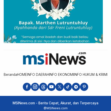
Beranda
HOME
INFO DAERAH
INFO EKONOMI
INFO HUKUM & KRIMIN
MSINews.com - Berita Cepat, Akurat, dan Terpercaya
@MSINews.com