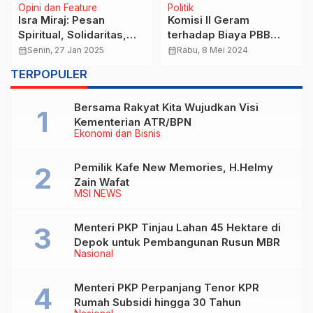
Opini dan Feature
Politik
Isra Miraj: Pesan
Komisi II Geram
Spiritual, Solidaritas,
terhadap Biaya PBB
dan Diplomasi untuk
yang Membengkak
calendar_month
Senin, 27 Jan 2025
calendar_month
Rabu, 8 Mei 2024
Palestina
Akibat Sertifikat Tanah
TERPOPULER
Bersama Rakyat Kita Wujudkan Visi
Kementerian ATR/BPN
Ekonomi dan Bisnis
Pemilik Kafe New Memories, H.Helmy
Zain Wafat
MSI NEWS
Menteri PKP Tinjau Lahan 45 Hektare di
Depok untuk Pembangunan Rusun MBR
Nasional
Menteri PKP Perpanjang Tenor KPR
Rumah Subsidi hingga 30 Tahun