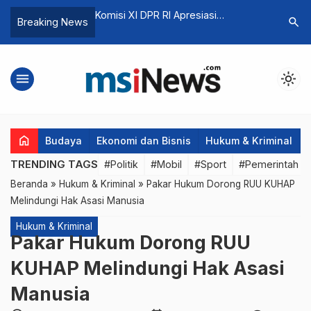
 Apresiasi
Arinal Junaidi dan Nukman Pimpin
Siswa-Si
search
Breaking News
…
gnifikan QRIS UMKM
Panen Kopi Arabika di Sekincau
Binaan dar
Ulasannya
menu
light_mode
home
Budaya
Ekonomi dan Bisnis
Hukum & Kriminal
TRENDING TAGS
#Politik
#Mobil
#Sport
#Pemerintah d
Beranda
»
Hukum & Kriminal
»
Pakar Hukum Dorong RUU KUHAP
Melindungi Hak Asasi Manusia
Hukum & Kriminal
Pakar Hukum Dorong RUU
KUHAP Melindungi Hak Asasi
Manusia