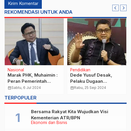
REKOMENDASI UNTUK ANDA
Nasional
Pendidikan
Marak PHK, Muhaimin :
Dede Yusuf Desak,
Peran Pemerintah
Pelaku Dugaan
Diperlukan Dukung
Perundungan Siswa
calendar_month
Sabtu, 6 Jul 2024
calendar_month
Rabu, 25 Sep 2024
Industri Tekstil
SMA Binus Simprug
TERPOPULER
Diperiksa dan Disanksi
Bersama Rakyat Kita Wujudkan Visi
Kementerian ATR/BPN
Ekonomi dan Bisnis