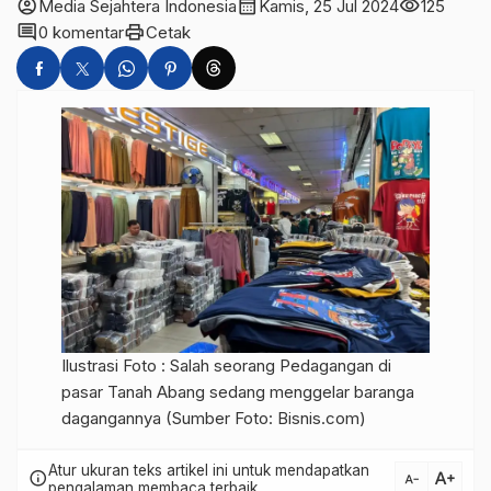
account_circle
calendar_month
visibility
Media Sejahtera Indonesia
Kamis, 25 Jul 2024
125
comment
print
0 komentar
Cetak
Ilustrasi Foto : Salah seorang Pedagangan di
pasar Tanah Abang sedang menggelar baranga
dagangannya (Sumber Foto: Bisnis.com)
Atur ukuran teks artikel ini untuk mendapatkan
text_increase
info
text_decrease
pengalaman membaca terbaik.