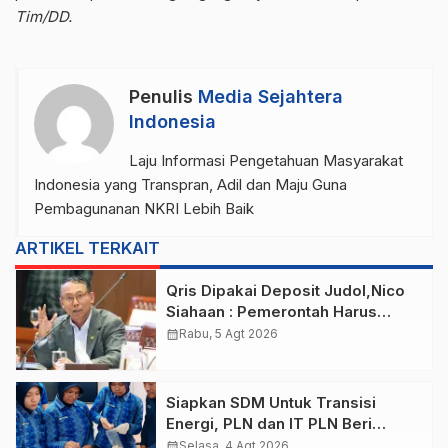
Tim/DD.
Penulis
Media Sejahtera
Indonesia
Laju Informasi Pengetahuan Masyarakat
Indonesia yang Transpran, Adil dan Maju Guna
Pembagunanan NKRI Lebih Baik
ARTIKEL TERKAIT
Qris Dipakai Deposit Judol,Nico
Siahaan : Pemerontah Harus
Putuskan Aliran Dana
calendar_month
Rabu, 5 Agt 2026
Siapkan SDM Untuk Transisi
Energi, PLN dan IT PLN Beri
Pelatihan Energi Terbarukan Bagi
calendar_month
Selasa, 4 Agt 2026