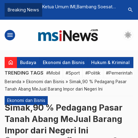
kan KKB ke
Ketua Umum IMI,Bambang Soesatyo
Para Pemi
search
Breaking News
isi III: Butuh
Lepas Mercedes-benz Club
Hadiri Wo
mprehensif
Indonesia di Adventouring Tiga
Negara
menu
light_mode
home
Budaya
Ekonomi dan Bisnis
Hukum & Kriminal
TRENDING TAGS
#Mobil
#Sport
#Politik
#Pemerintah d
Beranda
»
Ekonomi dan Bisnis
»
Simak,90 % Pedagang Pasar
Tanah Abang MeJual Barang Impor dari Negeri Ini
Ekonomi dan Bisnis
Simak,90 % Pedagang Pasar
Tanah Abang MeJual Barang
Impor dari Negeri Ini