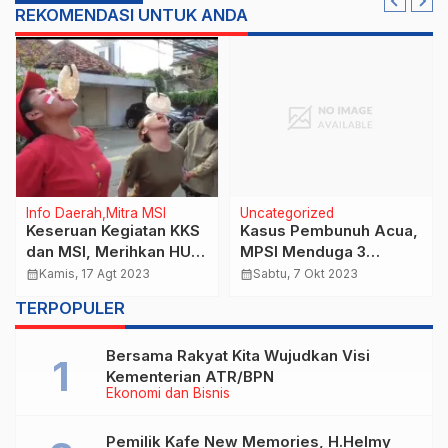
REKOMENDASI UNTUK ANDA
Info Daerah
Mitra MSI
Uncategorized
Keseruan Kegiatan KKS
Kasus Pembunuh Acua,
dan MSI, Merihkan HUT
MPSI Menduga 3
Kemerdekaan ke_78
Tersangka Diloloskan
calendar_month
Kamis, 17 Agt 2023
calendar_month
Sabtu, 7 Okt 2023
TERPOPULER
Bersama Rakyat Kita Wujudkan Visi
Kementerian ATR/BPN
Ekonomi dan Bisnis
Pemilik Kafe New Memories, H.Helmy