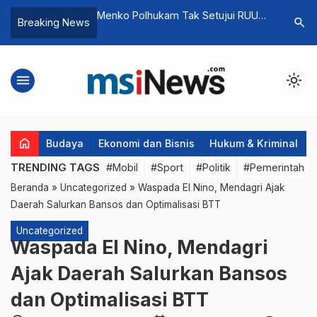
 Minta Penyidik
Menko Polhukam Tak Setujui RUU
Kapolse
search
Breaking News
Paksa Ketua KPK
MK: Alasan, Tindakan Lanjutan
Jaringan 
menu
light_mode
home
Budaya
Ekonomi dan Bisnis
Hukum & Kriminal
TRENDING TAGS
#Mobil
#Sport
#Politik
#Pemerintah d
Beranda
»
Uncategorized
»
Waspada El Nino, Mendagri Ajak
Daerah Salurkan Bansos dan Optimalisasi BTT
Uncategorized
Waspada El Nino, Mendagri
Ajak Daerah Salurkan Bansos
dan Optimalisasi BTT