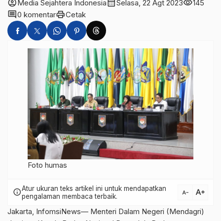
account_circle
calendar_month
visibility
Media Sejahtera Indonesia
Selasa, 22 Agt 2023
145
comment
print
0 komentar
Cetak
Foto humas
Atur ukuran teks artikel ini untuk mendapatkan
text_increase
info
text_decrease
pengalaman membaca terbaik.
Jakarta, InfomsiNews— Menteri Dalam Negeri (Mendagri)