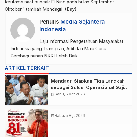
terutama saat puncak El Nino pada bulan September-
Oktober,” tambah Mendagri. (Bay)
Penulis
Media Sejahtera
Indonesia
Laju Informasi Pengetahuan Masyarakat
Indonesia yang Transpran, Adil dan Maju Guna
Pembagunanan NKRI Lebih Baik
ARTIKEL TERKAIT
Mendagri Siapkan Tiga Langkah
sebagai Solusi Operasional Gaji
Pegawai Pemda
calendar_month
Rabu, 5 Agt 2026
calendar_month
Rabu, 5 Agt 2026