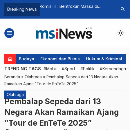
anah Bergerak
Komisi III : Bentrokan Massa di
Swimming
search
Breaking News
lokasi, Pemerintah
Menteng Jadi Peringatan
Cup V, Se
 Tetap
Kamtibmas
menu
light_mode
home
Budaya
Ekonomi dan Bisnis
Hukum & Kriminal
TRENDING TAGS
#Mobil
#Sport
#Politik
#Kemendagri
Beranda
»
Olahraga
»
Pembalap Sepeda dari 13 Negara Akan
Ramaikan Ajang ”Tour de EnTeTe 2025”
Olahraga
Pembalap Sepeda dari 13
Negara Akan Ramaikan Ajang
”Tour de EnTeTe 2025”