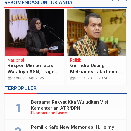
REKOMENDASI UNTUK ANDA
Nasional
Politik
Respon Menteri atas
Gerindra Usung
Wafatnya ASN, Tragedi
Melkiades Laka Lena di
Pembakaran Gedung
Pilgub NTT, Ini 18 Cagub
calendar_month
Sabtu, 30 Agt 2025
calendar_month
Selasa, 23 Jul 2024
DPRD di Makassar
Lainnya
TERPOPULER
Bersama Rakyat Kita Wujudkan Visi
Kementerian ATR/BPN
Ekonomi dan Bisnis
Pemilik Kafe New Memories, H.Helmy