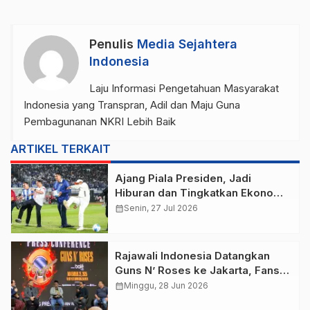
Penulis
Media Sejahtera
Indonesia
Laju Informasi Pengetahuan Masyarakat
Indonesia yang Transpran, Adil dan Maju Guna
Pembagunanan NKRI Lebih Baik
ARTIKEL TERKAIT
Ajang Piala Presiden, Jadi
Hiburan dan Tingkatkan Ekonomi
Rakyat
calendar_month
Senin, 27 Jul 2026
Rajawali Indonesia Datangkan
Guns N’ Roses ke Jakarta, Fans
Sambut Antusias
calendar_month
Minggu, 28 Jun 2026