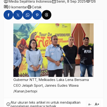
account_circle
calendar_month
visibility
Media Sejahtera Indonesia
Senin, 8 Sep 2025
126
comment
print
0 komentar
Cetak
Gubernur NTT, Melkiades Laka Lena Bersama
CEO Jelajah Sport, Jannes Eudes Wawa
/Kanan,bertopi
Atur ukuran teks artikel ini untuk mendapatkan
text_increase
info
text_decrease
pengalaman membaca terbaik.