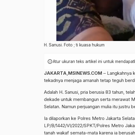
H. Sanusi. Foto ; ti kuasa hukum
H. Sanusi. Foto ; ti kuasa hukum
info
Atur ukuran teks artikel ini untuk mendap
JAKARTA,MSINEWS.COM
– Langkahnya k
tekadnya menjaga amanah tetap teguh berdir
Adalah H. Sanusi, pria berusia 83 tahun, tel
dekade untuk membangun serta merawat Masj
Selatan. Namun perjuangan mulia itu justru
Ia dilaporkan ke Polres Metro Jakarta Sela
LP/B/1442/VI/2022/SPKT/Polres Metro Jakar
tanah wakaf semata-mata karena ia berusah