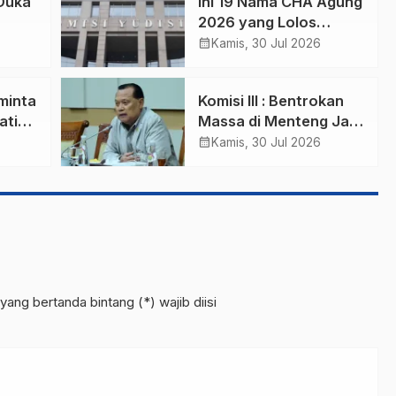
Duka
Ini 19 Nama CHA Agung
2026 yang Lolos
Seleksi Kesehatan
calendar_month
Kamis, 30 Jul 2026
 di
iminta
Komisi III : Bentrokan
atian
Massa di Menteng Jadi
idsus
Peringatan Kamtibmas
calendar_month
Kamis, 30 Jul 2026
yang bertanda bintang (*) wajib diisi