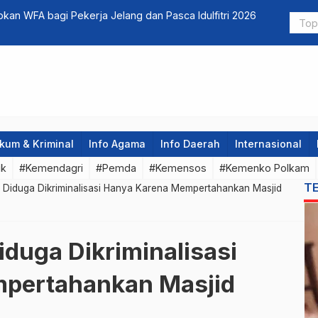
agi Pekerja Jelang dan Pasca Idulfitri 2026
Sekjend PKS
Dengan Imp
kum & Kriminal
Info Agama
Info Daerah
Internasional
ik
#Kemendagri
#Pemda
#Kemensos
#Kemenko Polkam
T
 Diduga Dikriminalisasi Hanya Karena Mempertahankan Masjid
duga Dikriminalisasi
pertahankan Masjid