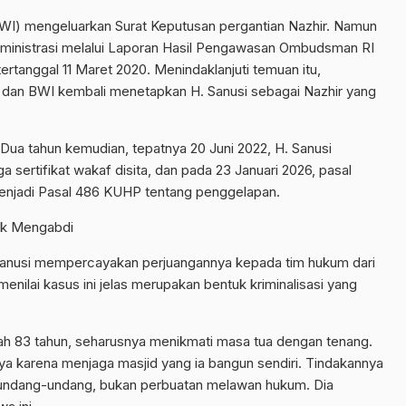
WI) mengeluarkan Surat Keputusan pergantian Nazhir. Namun
dministrasi melalui Laporan Hasil Pengawasan Ombudsman RI
rtanggal 11 Maret 2020. Menindaklanjuti temuan itu,
dan BWI kembali menetapkan H. Sanusi sebagai Nazhir yang
Dua tahun kemudian, tepatnya 20 Juni 2022, H. Sanusi
a sertifikat wakaf disita, dan pada 23 Januari 2026, pasal
enjadi Pasal 486 KUHP tentang penggelapan.
Hak Mengabdi
 Sanusi mempercayakan perjuangannya kepada tim hukum dari
nilai kasus ini jelas merupakan bentuk kriminalisasi yang
h 83 tahun, seharusnya menikmati masa tua dengan tenang.
nya karena menjaga masjid yang ia bangun sendiri. Tindakannya
ngi undang-undang, bukan perbuatan melawan hukum. Dia