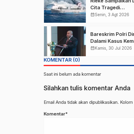
Rieke Sampaikan 
Cita Tragedi
Kebakaran KMP
calendar_month
Senin, 3 Agt 2026
Mutiara Sentosa 2
Perairan Utara
Bareskrim Polri D
Sumenep
Dalami Kasus Kem
Karumga Ex-Jamp
calendar_month
Kamis, 30 Jul 2026
KOMENTAR (0)
Saat ini belum ada komentar
Silahkan tulis komentar Anda
Email Anda tidak akan dipublikasikan. Kolom 
Komentar*