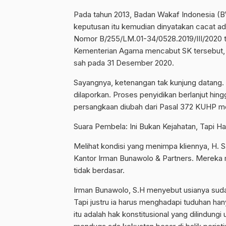
Pada tahun 2013, Badan Wakaf Indonesia (B
keputusan itu kemudian dinyatakan cacat a
Nomor B/255/LM.01-34/0528.2019/III/2020 te
Kementerian Agama mencabut SK tersebut, 
sah pada 31 Desember 2020.
Sayangnya, ketenangan tak kunjung datang. 
dilaporkan. Proses penyidikan berlanjut hingg
persangkaan diubah dari Pasal 372 KUHP m
Suara Pembela: Ini Bukan Kejahatan, Tapi 
Melihat kondisi yang menimpa kliennya, H.
Kantor Irman Bunawolo & Partners. Mereka me
tidak berdasar.
Irman Bunawolo, S.H menyebut usianya suda
Tapi justru ia harus menghadapi tuduhan ha
itu adalah hak konstitusional yang dilindu