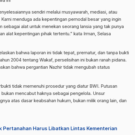
wa ini
enyelesaiannya sendiri melalui musyawarah, mediasi, atau
a. Kami menduga ada kepentingan pemodal besar yang ingin
m sebagai alat untuk menekan seorang lansia yang tak punya
n alat kepentingan pihak tertentu.” kata Irman, Selasa
laskan bahwa laporan ini tidak tepat, prematur, dan tanpa bukti
hun 2004 tentang Wakaf, perselisihan ini bukan ranah pidana.
skan bahwa pergantian Nazhir tidak mengubah status
rbukti tidak memenuhi prosedur yang diatur BWI. Putusan
, bukan mencabut haknya sebagai pengelola. Unsur
angnya atas dasar keabsahan hukum, bukan milik orang lain, dan
ik Pertanahan Harus Libatkan Lintas Kementerian