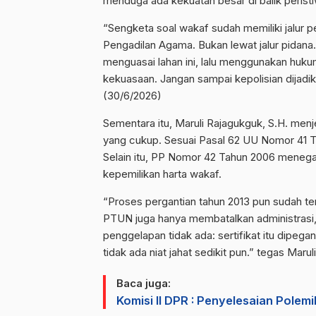
menduga ada kekuatan besar di balik peristi
“Sengketa soal wakaf sudah memiliki jalur p
Pengadilan Agama. Bukan lewat jalur pidan
menguasai lahan ini, lalu menggunakan huku
kekuasaan. Jangan sampai kepolisian dijadika
(30/6/2026)
Sementara itu, Maruli Rajagukguk, S.H. menje
yang cukup. Sesuai Pasal 62 UU Nomor 41 Ta
Selain itu, PP Nomor 42 Tahun 2006 menega
kepemilikan harta wakaf.
“Proses pergantian tahun 2013 pun sudah te
PTUN juga hanya membatalkan administrasi
penggelapan tidak ada: sertifikat itu dipeg
tidak ada niat jahat sedikit pun.” tegas Maruli
Baca juga:
Komisi II DPR : Penyelesaian Polem