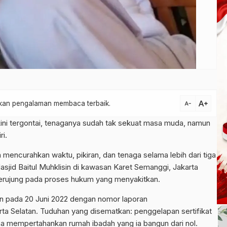
text_increase
atkan pengalaman membaca terbaik.
text_decrease
ini tergontai, tenaganya sudah tak sekuat masa muda, namun
i.
ah mencurahkan waktu, pikiran, dan tenaga selama lebih dari tiga
id Baitul Muhklisin di kawasan Karet Semanggi, Jakarta
 berujung pada proses hukum yang menyakitkan.
tan pada 20 Juni 2022 dengan nomor laporan
ta Selatan. Tuduhan yang disematkan: penggelapan sertifikat
a mempertahankan rumah ibadah yang ia bangun dari nol.