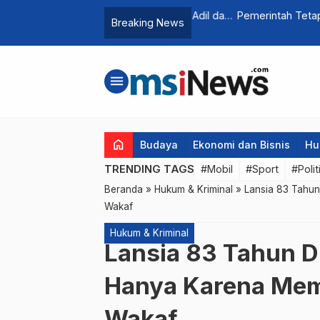
Dorong Pengelolaan Air yang Adil dan
Pemerintah Tetapkan WFA b
Breaking News
menu
home
Budaya
Ekonomi dan Bisnis
Hu
TRENDING TAGS
#Mobil
#Sport
#Polit
Beranda
»
Hukum & Kriminal
»
Lansia 83 Tahun
Wakaf
Hukum & Kriminal
Lansia 83 Tahun Di
Hanya Karena Mem
Wakaf