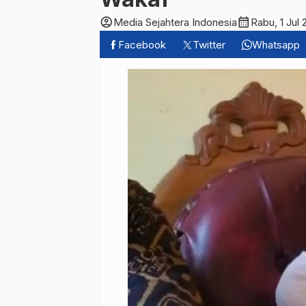
account_circle
calendar_month
Media Sejahtera Indonesia
Rabu, 1 Jul
Facebook
Twitter
Whatsapp