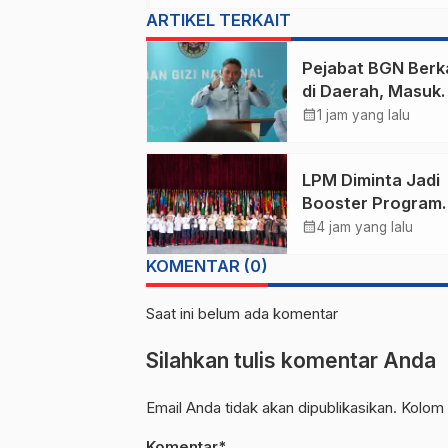
ARTIKEL TERKAIT
Pejabat BGN Berk
di Daerah, Masuk
Jakarta Harus Izin
calendar_month
1 jam yang lalu
Pimpinan
LPM Diminta Jadi
Booster Program
Pemerintah
calendar_month
4 jam yang lalu
KOMENTAR (0)
Saat ini belum ada komentar
Silahkan tulis komentar Anda
Email Anda tidak akan dipublikasikan. Kolom 
Komentar*