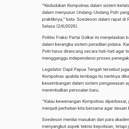
“Kedudukan Kompolnas dalam sistem ketataneg
dalam menyusun Undang-Undang Polri yang bar
praktiknya,” kata Soedeson dalam rapat di 
Selasa (2/6/2026).
Politisi Fraksi Partai Golkar ini menjelaska
dalam kerangka sistem peradilan pidana. K
Polri harus dirancang secara hati-hati aga
mengganggu independensi proses penegak
Legislator Dapil Papua Tengah tersebut j
Kompolnas apabila lembaga itu nantinya dib
keseimbangan dalam sistem pengawasan agar
menimbulkan persoalan baru.
“Kalau kewenangan Kompolnas diperbesar, 
menjadi perhatian kita bersama agar desain ke
Soedeson menilai masukan dari para akadem
menyangkut aspek teknis kepolisian, tetapi