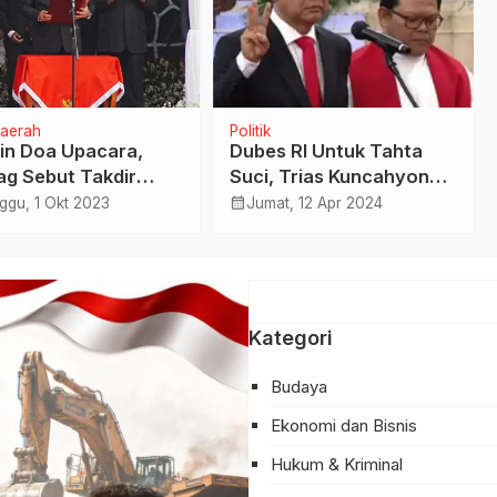
Daerah
Politik
in Doa Upacara,
Dubes RI Untuk Tahta
g Sebut Takdir
Suci, Trias Kuncahyono :
n Selamatkan
Arti Penting Kunjungan
calendar_month
ggu, 1 Okt 2023
Jumat, 12 Apr 2024
asila
Paus Fransiskus ke
Indonesia
Kategori
Budaya
Ekonomi dan Bisnis
Hukum & Kriminal