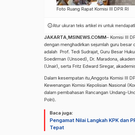
Foto Ruang Rapat Komisi III DPR RI
info
Atur ukuran teks artikel ini untuk mendap
JAKARTA,MSINEWS.COMM
– Komisi III
dengan menghadirkan sejumlah guru besar da
adalah Prof. Tedi Sudrajat, Guru Besar Hu
Soedirman (Unsoed), Dr. Maradona, akademi
(Unair), serta Fritz Edward Siregar, akade
Dalam kesempatan itu,Anggota Komisi III 
Kewenangan Komisi Kepolisian Nasional (Ko
dalam pembahasan Rancangan Undang-Undan
Polri).
Baca juga:
Pengamat Nilai Langkah KPK dan 
Tepat