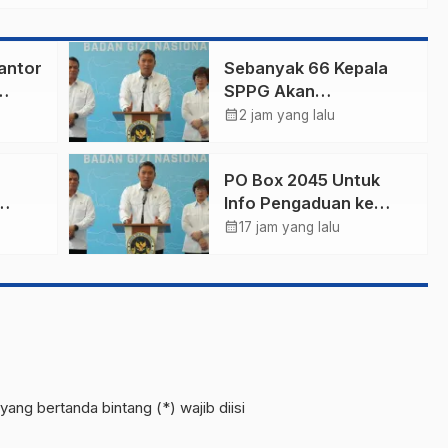
antor
Sebanyak 66 Kepala
SPPG Akan
Diberhentikan Tidak
calendar_month
2 jam yang lalu
Hormat Oleh Kepala
BGN
PO Box 2045 Untuk
Info Pengaduan ke
BGN,Demi
calendar_month
17 jam yang lalu
Transparansi &
Pengawasan MBG
yang bertanda bintang (*) wajib diisi