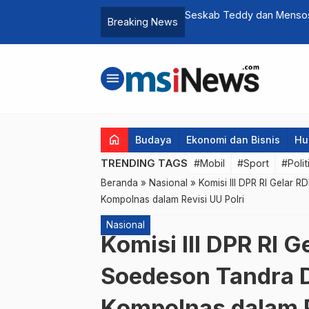
esiapan Sekolah Rakyat di Bekasi
Breaking News
…
menu
home
Budaya
Ekonomi dan Bisnis
Hu
TRENDING TAGS
#Mobil
#Sport
#Polit
Beranda
»
Nasional
»
Komisi III DPR RI Gelar 
Kompolnas dalam Revisi UU Polri
Nasional
Komisi III DPR RI 
Soedeson Tandra D
Kompolnas dalam R