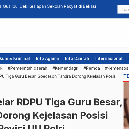
Penjelasan
Tersangka
kum & Kriminal
Info Agama
Info Daerah
Internasional
ik
#Pemerintah daerah
#Kemendagri
#Pemda
#Kemensos
T
RDPU Tiga Guru Besar, Soedeson Tandra Dorong Kejelasan Posisi
Gelar RDPU Tiga Guru Besar,
orong Kejelasan Posisi
evisi UU Polri