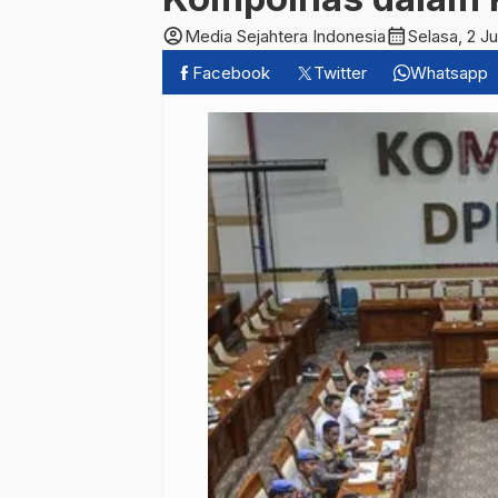
account_circle
calendar_month
Media Sejahtera Indonesia
Selasa, 2 J
Facebook
Twitter
Whatsapp