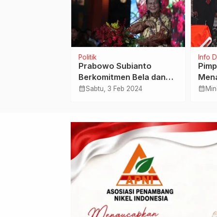
Politik
Info 
 Inovatif Dua
Prabowo Subianto
Pimp
h: Komunikasi
Berkomitmen Bela dan
Mena
nal & Diplomasi
Lindungi
Tuha
calendar_month
calendar_month
Okt 2025
Sabtu, 3 Feb 2024
Min
iversitas
Keanekaragaman
Panc
n
Indonesia