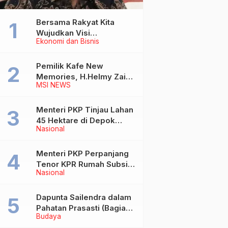
Bersama Rakyat Kita
Wujudkan Visi
Ekonomi dan Bisnis
Kementerian ATR/BPN
Pemilik Kafe New
Memories, H.Helmy Zain
MSI NEWS
Wafat
Menteri PKP Tinjau Lahan
45 Hektare di Depok
Nasional
untuk Pembangunan
Rusun MBR
Menteri PKP Perpanjang
Tenor KPR Rumah Subsidi
Nasional
hingga 30 Tahun
Dapunta Sailendra dalam
Pahatan Prasasti (Bagian
Budaya
1)