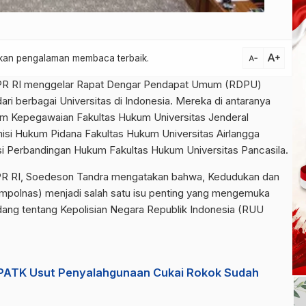
text_increase
atkan pengalaman membaca terbaik.
text_decrease
 DPR RI menggelar Rapat Dengar Pendapat Umum (RDPU)
ri berbagai Universitas di Indonesia. Mereka di antaranya
kum Kepegawaian Fakultas Hukum Universitas Jenderal
si Hukum Pidana Fakultas Hukum Universitas Airlangga
misi Perbandingan Hukum Fakultas Hukum Universitas Pancasila.
DPR RI, Soedeson Tandra mengatakan bahwa, Kedudukan dan
mpolnas) menjadi salah satu isu penting yang mengemuka
g tentang Kepolisian Negara Republik Indonesia (RUU
PPATK Usut Penyalahgunaan Cukai Rokok Sudah