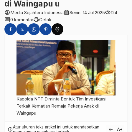
di Waingapu u
account_circle
calendar_month
visibility
Media Sejahtera Indonesia
Senin, 14 Jul 2025
124
comment
print
0 komentar
Cetak
Kapolda NTT Diminta Bentuk Tim Investigasi
Terkait Kematian Remaja Pekerja Anak di
Waingapu
Atur ukuran teks artikel ini untuk mendapatkan
text_increase
info
text_decrease
pengalaman membaca terbaik.