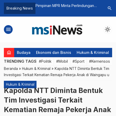
a Bimtek Strategi
Pimpinan MPR Minta Perlindungan
Catat, In
search
Breaking News
 Program
PMI Secara Menyeluruih Harus
Sumsel 2
ngan TA 2025
Segera Direalisasikan
menu
light_mode
home
Budaya
Ekonomi dan Bisnis
Hukum & Kriminal
TRENDING TAGS
#Politik
#Mobil
#Sport
#Kemensos
Beranda
»
Hukum & Kriminal
»
Kapolda NTT Diminta Bentuk Tim
Investigasi Terkait Kematian Remaja Pekerja Anak di Waingapu u
Hukum & Kriminal
Kapolda NTT Diminta Bentuk
Tim Investigasi Terkait
Kematian Remaja Pekerja Anak