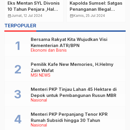
Eks Mentan SYL Divonis
Kapolda Sumsel: Satgas
10 Tahun Penjara ,Hal
Penanganan Illegal
yang Memberatkan dan
Drilling dan Illegal
calendar_month
Jumat, 12 Jul 2024
calendar_month
Kamis, 25 Jul 2024
Meringankan
Refinery Harus
TERPOPULER
Komprehensif
Bersama Rakyat Kita Wujudkan Visi
Kementerian ATR/BPN
Ekonomi dan Bisnis
Pemilik Kafe New Memories, H.Helmy
Zain Wafat
MSI NEWS
Menteri PKP Tinjau Lahan 45 Hektare di
Depok untuk Pembangunan Rusun MBR
Nasional
Menteri PKP Perpanjang Tenor KPR
Rumah Subsidi hingga 30 Tahun
Nasional