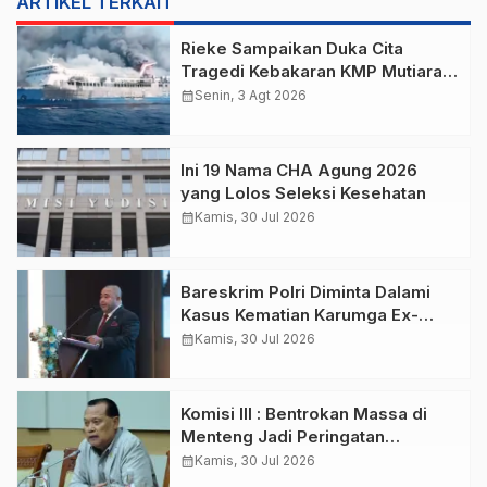
ARTIKEL TERKAIT
Rieke Sampaikan Duka Cita
Tragedi Kebakaran KMP Mutiara
Sentosa 2 di Perairan Utara
calendar_month
Senin, 3 Agt 2026
Sumenep
Ini 19 Nama CHA Agung 2026
yang Lolos Seleksi Kesehatan
calendar_month
Kamis, 30 Jul 2026
Bareskrim Polri Diminta Dalami
Kasus Kematian Karumga Ex-
Jampidsus
calendar_month
Kamis, 30 Jul 2026
Komisi III : Bentrokan Massa di
Menteng Jadi Peringatan
Kamtibmas
calendar_month
Kamis, 30 Jul 2026