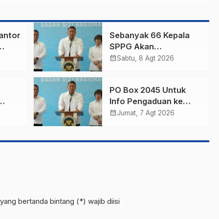
antor
Sebanyak 66 Kepala
SPPG Akan
Diberhentikan Tidak
calendar_month
Sabtu, 8 Agt 2026
Hormat Oleh Kepala
BGN
PO Box 2045 Untuk
Info Pengaduan ke
BGN,Demi
calendar_month
Jumat, 7 Agt 2026
Transparansi &
Pengawasan MBG
yang bertanda bintang (*) wajib diisi