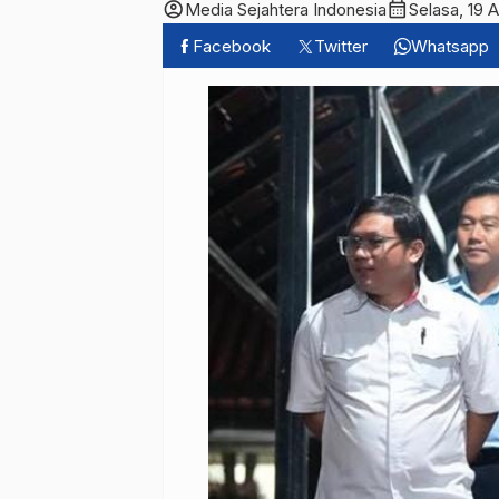
account_circle
calendar_month
Media Sejahtera Indonesia
Selasa, 19 
Facebook
Twitter
Whatsapp