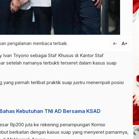
text_increase
atkan pengalaman membaca terbaik.
text_decrease
Ivan Triyono sebagai Staf Khusus di Kantor Staf
ar setelah namanya terbukti terseret dalam kasus suap
usus di Kantor Staf Kepresidenan (KSP)
ang pernah terlibat praktik suap justru menempati posisi
e Bahas Kebutuhan TNI AD Bersama KSAD
esar Rp200 juta ke rekening penampungan Komisi
sebut berkaitan dengan kasus suap yang menyeret pamannya,