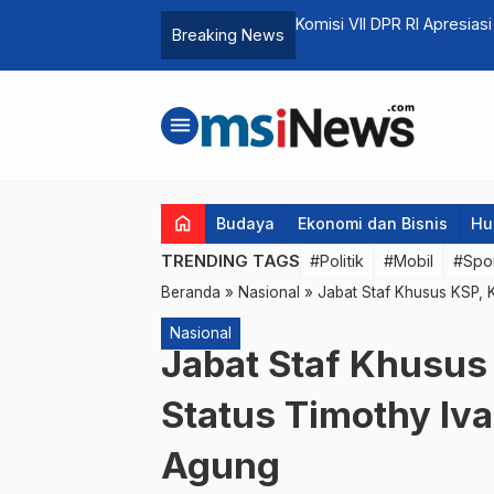
e 2024-2029
Komisi VII DPR RI Apresias
Breaking News
menu
home
Budaya
Ekonomi dan Bisnis
Hu
TRENDING TAGS
#Politik
#Mobil
#Spo
Beranda
»
Nasional
»
Jabat Staf Khusus KSP, 
Nasional
Jabat Staf Khusus
Status Timothy Iv
Agung