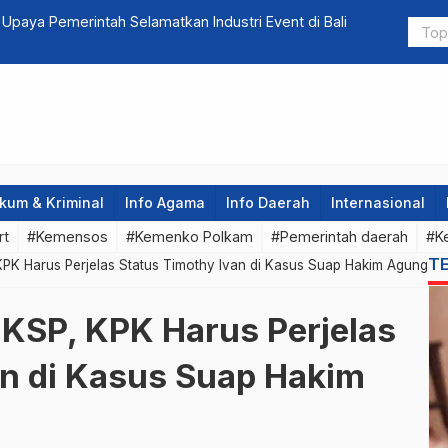
i Upaya Pemerintah Selamatkan Industri Event di Bali
Ganjar Pran
kum & Kriminal
Info Agama
Info Daerah
Internasional
rt
#Kemensos
#Kemenko Polkam
#Pemerintah daerah
#K
T
KPK Harus Perjelas Status Timothy Ivan di Kasus Suap Hakim Agung
 KSP, KPK Harus Perjelas
an di Kasus Suap Hakim