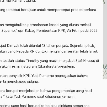
a di Mahkamah Agung.
ng tersebut bertujuan untuk mempercepat proses perkara
n mengabulkan permohonan kasasi yang diurus melalui
uparno,” ujar Kabag Pemberitaan KPK, Ali Fikri, pada 2022
 Dimyati telah dituntut 13 tahun penjara. Sejumlah pihak,
kan uang kepada KPK untuk menghindari jeratan lebih lanjut.
ni adalah status Timothy yang masih menjabat Staf Khusus di
an akun resmi Instagram @kantorstafpresidenri.
mantan penyidik KPK Yudi Purnomo menegaskan bahwa
merta menghapus pidana.
dana korupsi menjelaskan bahwa pengembalian uang hasil
a,” kata Yudi Purnomo saat dihubungi kemarin.
nerima uang hasil korupsi tetap bisa dipidana sepanjang