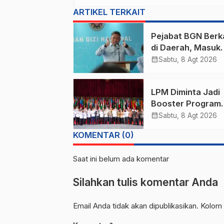
ARTIKEL TERKAIT
Pejabat BGN Berk
di Daerah, Masuk
Jakarta Harus Izin
calendar_month
Sabtu, 8 Agt 2026
Pimpinan
LPM Diminta Jadi
Booster Program
Pemerintah
calendar_month
Sabtu, 8 Agt 2026
KOMENTAR (0)
Saat ini belum ada komentar
Silahkan tulis komentar Anda
Email Anda tidak akan dipublikasikan. Kolom 