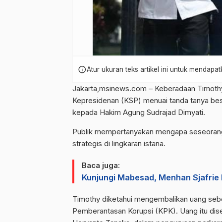
info
Atur ukuran teks artikel ini untuk mendap
Jakarta,msinews.com – Keberadaan Timothy 
Kepresidenan (KSP) menuai tanda tanya bes
kepada Hakim Agung Sudrajad Dimyati.
Timothy Ivan Triyono sebagai Staf Kh
Publik mempertanyakan mengapa seseorang y
strategis di lingkaran istana.
Baca juga:
Kunjungi Mabesad, Menhan Sjafri
Timothy diketahui mengembalikan uang seb
Pemberantasan Korupsi (KPK). Uang itu di