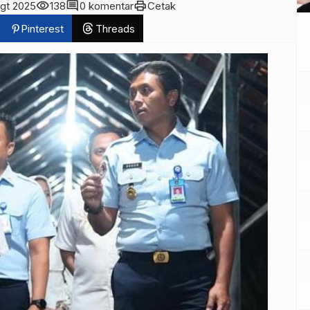
visibility
comment
print
Agt 2025
138
0 komentar
Cetak
Pinterest
Threads