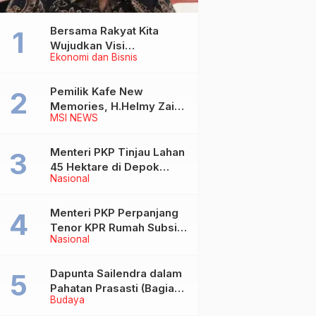
Bersama Rakyat Kita
Wujudkan Visi
Ekonomi dan Bisnis
Kementerian ATR/BPN
Pemilik Kafe New
Memories, H.Helmy Zain
MSI NEWS
Wafat
Menteri PKP Tinjau Lahan
45 Hektare di Depok
Nasional
untuk Pembangunan
Rusun MBR
Menteri PKP Perpanjang
Tenor KPR Rumah Subsidi
Nasional
hingga 30 Tahun
Dapunta Sailendra dalam
Pahatan Prasasti (Bagian
Budaya
1)