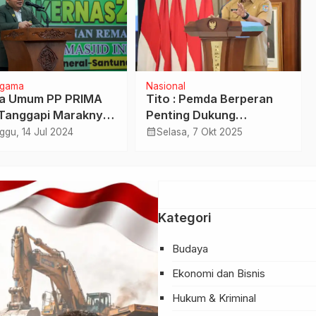
Agama
Nasional
a Umum PP PRIMA
Tito : Pemda Berperan
Tanggapi Maraknya
Penting Dukung
 Online
Produktivitas Nasional
calendar_month
ggu, 14 Jul 2024
Selasa, 7 Okt 2025
Kategori
Budaya
Ekonomi dan Bisnis
Hukum & Kriminal