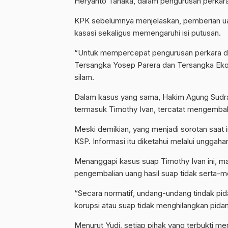
Heryanto Tanaka, dalam pengurusan perkar
KPK sebelumnya menjelaskan, pemberian ua
kasasi sekaligus memengaruhi isi putusan.
“Untuk mempercepat pengurusan perkara da
Tersangka Yosep Parera dan Tersangka Eko S
silam.
Dalam kasus yang sama, Hakim Agung Sudrajad
termasuk Timothy Ivan, tercatat mengembali
Meski demikian, yang menjadi sorotan saat i
KSP. Informasi itu diketahui melalui unggah
Menanggapi kasus suap Timothy Ivan ini, 
pengembalian uang hasil suap tidak serta-
“Secara normatif, undang-undang tindak pi
korupsi atau suap tidak menghilangkan pidan
Menurut Yudi, setiap pihak yang terbukti me