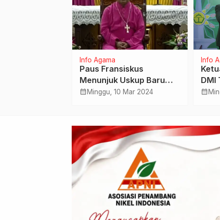
Info Agama
Info 
ullah Yusuf
Paus Fransiskus
Ketu
l Bihalal Seruni
Menunjuk Uskup Baru
DMI 
nas
Keuskupan Agung
Judi
calendar_month
calendar_month
Apr 2025
Minggu, 10 Mar 2024
Min
Kupang di Indonesia