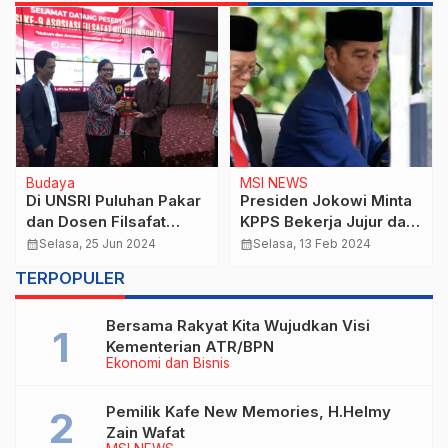
Budaya
MSI NEWS
Di UNSRI Puluhan Pakar
Presiden Jokowi Minta
dan Dosen Filsafat
KPPS Bekerja Jujur dan
Hukum Berkumpul
Adil dalam Pemilu 2024
calendar_month
Selasa, 25 Jun 2024
calendar_month
Selasa, 13 Feb 2024
Bahas Ancaman
TERPOPULER
Kematian Demokrasi
Bersama Rakyat Kita Wujudkan Visi
Kementerian ATR/BPN
Ekonomi dan Bisnis
Pemilik Kafe New Memories, H.Helmy
Zain Wafat