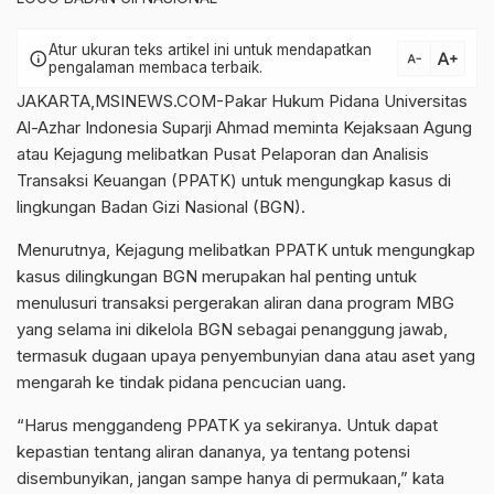
Atur ukuran teks artikel ini untuk mendapatkan
text_increase
info
text_decrease
pengalaman membaca terbaik.
JAKARTA,MSINEWS.COM-Pakar Hukum Pidana Universitas
Al-Azhar Indonesia Suparji Ahmad meminta Kejaksaan Agung
atau Kejagung melibatkan Pusat Pelaporan dan Analisis
Transaksi Keuangan (PPATK) untuk mengungkap kasus di
lingkungan Badan Gizi Nasional (BGN).
Menurutnya, Kejagung melibatkan PPATK untuk mengungkap
kasus dilingkungan BGN merupakan hal penting untuk
menulusuri transaksi pergerakan aliran dana program MBG
yang selama ini dikelola BGN sebagai penanggung jawab,
termasuk dugaan upaya penyembunyian dana atau aset yang
mengarah ke tindak pidana pencucian uang.
“Harus menggandeng PPATK ya sekiranya. Untuk dapat
kepastian tentang aliran dananya, ya tentang potensi
disembunyikan, jangan sampe hanya di permukaan,” kata