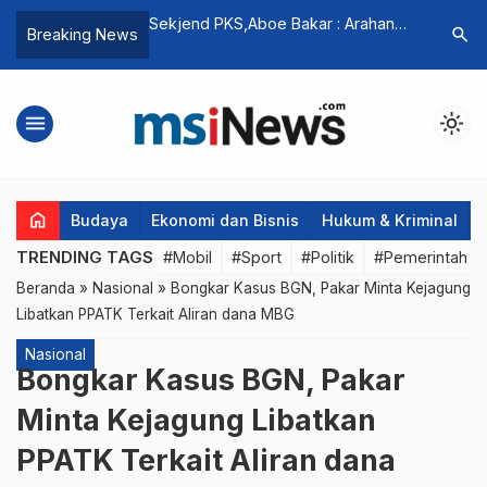
oe Bakar : Arahan
Ketua DPD RI Bahas Sistem
Pimpinan 
search
Breaking News
Clear, Harus
Bernegara Sesuai Rumusan Pendiri
dan Kese
gan Implementasi
Bangsa
Dorong Ku
Tanah Air
menu
light_mode
home
Budaya
Ekonomi dan Bisnis
Hukum & Kriminal
TRENDING TAGS
#Mobil
#Sport
#Politik
#Pemerintah d
Beranda
»
Nasional
»
Bongkar Kasus BGN, Pakar Minta Kejagung
Libatkan PPATK Terkait Aliran dana MBG
Nasional
Bongkar Kasus BGN, Pakar
Minta Kejagung Libatkan
PPATK Terkait Aliran dana