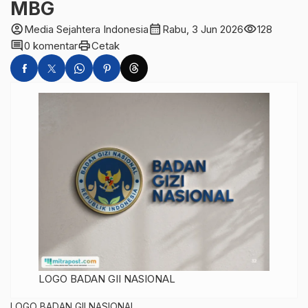
MBG
account_circle
calendar_month
visibility
Media Sejahtera Indonesia
Rabu, 3 Jun 2026
128
comment
print
0 komentar
Cetak
LOGO BADAN GII NASIONAL
LOGO BADAN GII NASIONAL