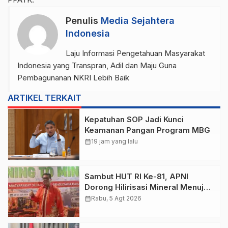
Penulis
Media Sejahtera
Indonesia
Laju Informasi Pengetahuan Masyarakat
Indonesia yang Transpran, Adil dan Maju Guna
Pembagunanan NKRI Lebih Baik
ARTIKEL TERKAIT
Kepatuhan SOP Jadi Kunci
Keamanan Pangan Program MBG
calendar_month
19 jam yang lalu
Sambut HUT RI Ke-81, APNI
Dorong Hilirisasi Mineral Menuju
Negara Adidaya
calendar_month
Rabu, 5 Agt 2026