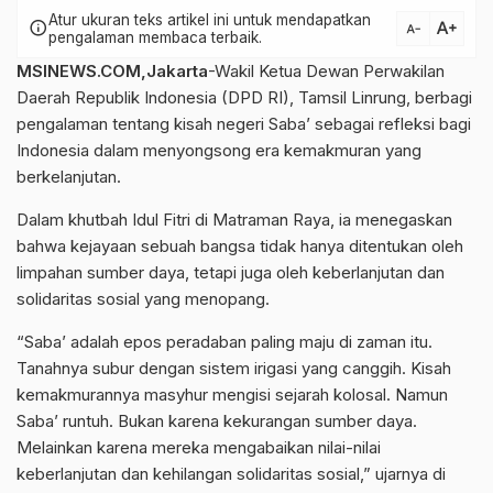
Atur ukuran teks artikel ini untuk mendapatkan
text_increase
info
text_decrease
pengalaman membaca terbaik.
MSINEWS.COM,Jakarta
-Wakil Ketua Dewan Perwakilan
Daerah Republik Indonesia (DPD RI), Tamsil Linrung, berbagi
pengalaman tentang kisah negeri Saba’ sebagai refleksi bagi
Indonesia dalam menyongsong era kemakmuran yang
berkelanjutan.
Dalam khutbah Idul Fitri di Matraman Raya, ia menegaskan
bahwa kejayaan sebuah bangsa tidak hanya ditentukan oleh
limpahan sumber daya, tetapi juga oleh keberlanjutan dan
solidaritas sosial yang menopang.
“Saba’ adalah epos peradaban paling maju di zaman itu.
Tanahnya subur dengan sistem irigasi yang canggih. Kisah
kemakmurannya masyhur mengisi sejarah kolosal. Namun
Saba’ runtuh. Bukan karena kekurangan sumber daya.
Melainkan karena mereka mengabaikan nilai-nilai
keberlanjutan dan kehilangan solidaritas sosial,” ujarnya di