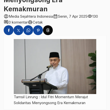
Kemakmuran
account_circle
calendar_month
visibility
Media Sejahtera Indonesia
Senin, 7 Apr 2025
130
comment
print
0 komentar
Cetak
Tamsil Linrung : Idul Fitri Momentum Merajut
Solidaritas Menyongsong Era Kemakmuran