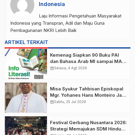
Indonesia
Laju Informasi Pengetahuan Masyarakat
Indonesia yang Transpran, Adil dan Maju Guna
Pembagunanan NKRI Lebih Baik
ARTIKEL TERKAIT
Kemenag Siapkan 90 Buku PAI
dan Bahasa Arab MI sampai MA,
Bisa Unduh di Sini!
calendar_month
Selasa, 4 Agt 2026
Misa Syukur Tahbisan Episkopal
Mgr. Yohanes Hans Monteiro Jadi
Perjumpaan Lintas Agama
calendar_month
Sabtu, 25 Jul 2026
Diaspora Flores Timur–Lembata
Festival Gerbang Nusantara 2026:
Strategi Memajukan SDM Hindu