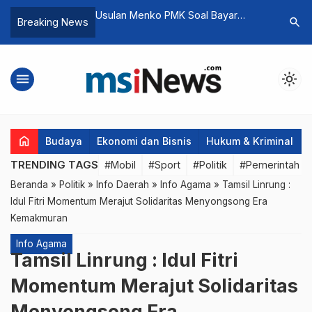
Menko Polkam Akan
Usulan Menko PMK Soal Bayar
Resmi: K
search
Breaking News
sungkawa Presiden
Kuliah Lewat Pinjol,Tidak Etis dan
DPD RI Pr
ya Sheikh Hamad
Solusif
menu
light_mode
home
Budaya
Ekonomi dan Bisnis
Hukum & Kriminal
TRENDING TAGS
#Mobil
#Sport
#Politik
#Pemerintah d
Beranda
»
Politik
»
Info Daerah
»
Info Agama
»
Tamsil Linrung :
Idul Fitri Momentum Merajut Solidaritas Menyongsong Era
Kemakmuran
Info Agama
Tamsil Linrung : Idul Fitri
Momentum Merajut Solidaritas
Menyongsong Era