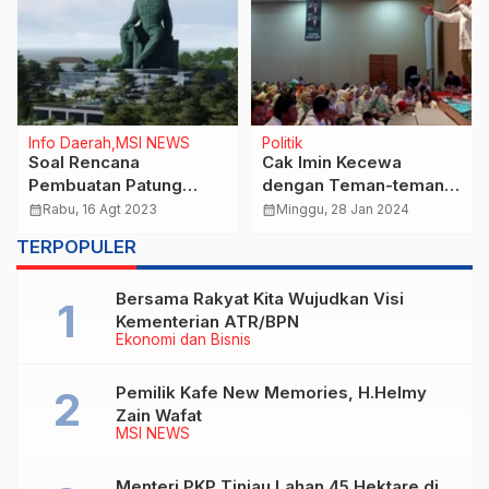
Info Daerah
MSI NEWS
Politik
Soal Rencana
Cak Imin Kecewa
Pembuatan Patung
dengan Teman-teman,
Soekarno Rp.10 T Di
Akibat Terbeli Partai
calendar_month
Rabu, 16 Agt 2023
calendar_month
Minggu, 28 Jan 2024
Bandung Said Didu:
Lain
TERPOPULER
Uang Rakyat
Dihamburkan
Bersama Rakyat Kita Wujudkan Visi
Kementerian ATR/BPN
Ekonomi dan Bisnis
Pemilik Kafe New Memories, H.Helmy
Zain Wafat
MSI NEWS
Menteri PKP Tinjau Lahan 45 Hektare di