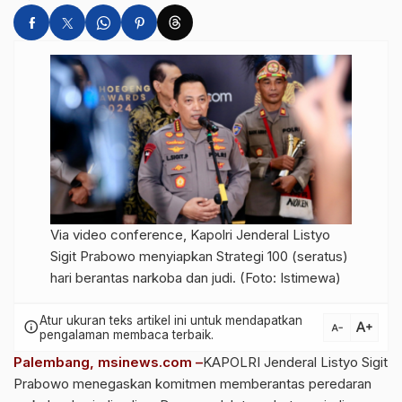
Via video conference, Kapolri Jenderal Listyo
Sigit Prabowo menyiapkan Strategi 100 (seratus)
hari berantas narkoba dan judi. (Foto: Istimewa)
Atur ukuran teks artikel ini untuk mendapatkan
text_increase
info
text_decrease
pengalaman membaca terbaik.
Palembang, msinews.com –
KAPOLRI Jenderal Listyo Sigit
Prabowo menegaskan komitmen memberantas peredaran