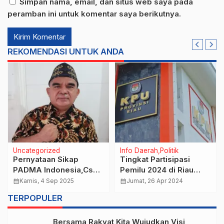
Simpan nama, email, dan situs web saya pada
peramban ini untuk komentar saya berikutnya.
REKOMENDASI UNTUK ANDA
Uncategorized
Info Daerah
Politik
Pernyataan Sikap
Tingkat Partisipasi
PADMA Indonesia,Cs
Pemilu 2024 di Riau
Terkit Aksi Demo
Menurun, Ini Kata
calendar_month
Kamis, 4 Sep 2025
calendar_month
Jumat, 26 Apr 2024
Komisi II DPR RI
TERPOPULER
Bersama Rakyat Kita Wujudkan Visi