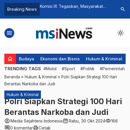
Komisi IX Tegaskan, Masyarakat
Jokowi Ti
search
Breaking News
Miskin Harus Dapat Layanan
Bandung 
Kesehatan yang Cepat dan Layak
Mencapai
menu
light_mode
home
Budaya
Ekonomi dan Bisnis
Hukum & Kriminal
TRENDING TAGS
#Mobil
#Sport
#Politik
#Pemerintah d
Beranda
»
Hukum & Kriminal
»
Polri Siapkan Strategi 100 Hari
Berantas Narkoba dan Judi
Hukum & Kriminal
Polri Siapkan Strategi 100 Hari
Berantas Narkoba dan Judi
account_circle
calendar_month
visibility
Media Sejahtera Indonesia
Rabu, 30 Okt 2024
166
comment
print
0 komentar
Cetak