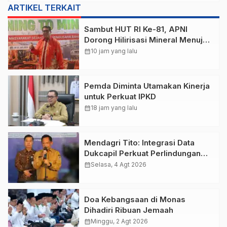
ARTIKEL TERKAIT
Sambut HUT RI Ke-81, APNI
Dorong Hilirisasi Mineral Menuju
Negara Adidaya
calendar_month
10 jam yang lalu
Pemda Diminta Utamakan Kinerja
untuk Perkuat IPKD
calendar_month
18 jam yang lalu
Mendagri Tito: Integrasi Data
Dukcapil Perkuat Perlindungan
Sosial Tepat Sasaran
calendar_month
Selasa, 4 Agt 2026
Doa Kebangsaan di Monas
Dihadiri Ribuan Jemaah
calendar_month
Minggu, 2 Agt 2026