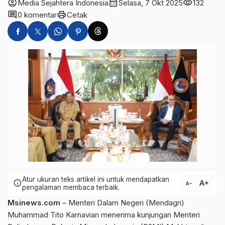
account_circle
calendar_month
visibility
Media Sejahtera Indonesia
Selasa, 7 Okt 2025
132
comment
print
0 komentar
Cetak
Atur ukuran teks artikel ini untuk mendapatkan
text_increase
info
text_decrease
pengalaman membaca terbaik.
Msinews.com
– Menteri Dalam Negeri (Mendagri)
Muhammad Tito Karnavian menerima kunjungan Menteri