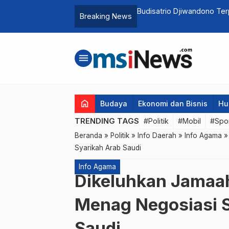
aborasi Menguntungkan di Panggung
Budisatrio Djiwandono Ter
Breaking News
menu
home
Budaya
Ekonomi dan Bisnis
Hu
TRENDING TAGS
#Politik
#Mobil
#Spo
Beranda
»
Politik
»
Info Daerah
»
Info Agama
Syarikah Arab Saudi
Info Agama
Dikeluhkan Jamaah 
Menag Negosiasi S
Saudi