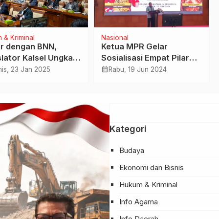
 & Kriminal
Nasional
r dengan BNN,
Ketua MPR Gelar
slator Kalsel Ungkap
Sosialisasi Empat Pilar
daran Narkoba di
MPR dengan SOKSI
calendar_month
is, 23 Jan 2025
Rabu, 19 Jun 2024
lnya
Kategori
Budaya
Ekonomi dan Bisnis
Hukum & Kriminal
Info Agama
Info Daerah