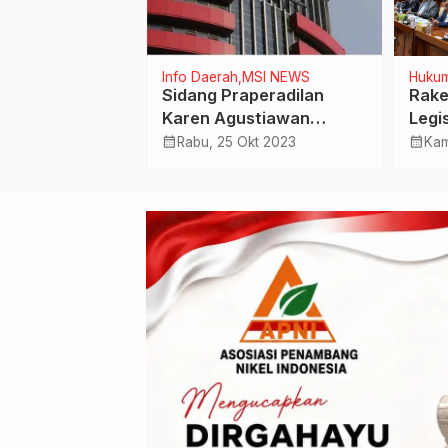
Bisnis
Info Daerah
MSI NEWS
Hukum
nstruksikan
Sidang Praperadilan
Rake
nantara,
Karen Agustiawan
Legi
Perkembangan
Ditunda, Buntut KPK
Pere
calendar_month
calendar_month
 Jun 2026
Rabu, 25 Okt 2023
Kam
di Indonesia
Molor
Dapi