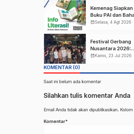
Kemenag Siapkan
Buku PAI dan Bah
Arab MI sampai M
calendar_month
Selasa, 4 Agt 2026
Bisa Unduh di Sini
Festival Gerbang
Nusantara 2026:
Strategi Memajuk
calendar_month
Kamis, 23 Jul 2026
SDM Hindu Lewat
KOMENTAR (0)
Budaya
Saat ini belum ada komentar
Silahkan tulis komentar Anda
Email Anda tidak akan dipublikasikan. Kolom 
Komentar*