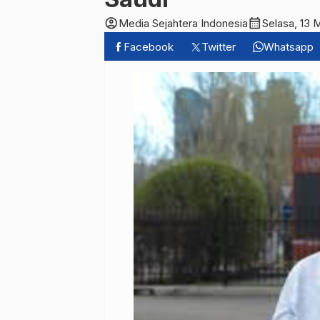
account_circle
calendar_month
Media Sejahtera Indonesia
Selasa, 13 
Facebook
Twitter
Whatsapp