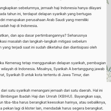
ungkapkan sebelumnya, jemaah haji Indonesia hanya dilayani
ada tahun ini, terdapat delapan syarikah yang bertugas
ndiri merupakan perusahaan Arab Saudi yang memiliki
dah haji di Indonesia.
batkan, dan apa dasar pertimbangannya? Seharusnya
kasi masalah dan langkah-langkah mitigasi sebelum
ang terjadi saat ini sudah diketahui dan diantisipasi oleh
 jika Kemenag tetap menggunakan delapan syarikah, pembagian
ilayah di Indonesia. Misalnya, Syarikah A bertanggung jawab
rat, Syarikah B untuk kota tertentu di Jawa Timur, dan
h dari satu syarikah menangani jemaah dari satu daerah. Hal ini
imbingan Ibadah Haji dan Umrah (KBIHU). Bayangkan saja,
 tiba-tiba harus berangkat keesokan harinya, atau sebaliknya,
pekan lagi di kloter lain, mendadak harus segera berangkat.