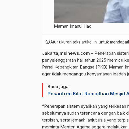
Maman Imanul Haq
info
Atur ukuran teks artikel ini untuk mendap
Jakarta,msinews.com
– Penerapan siste
penyelenggaraan haji tahun 2025 memicu keb
Partai Kebangkitan Bangsa (PKB) Maman Im
agar tidak menganggu kenyamanan ibadah ja
Baca juga:
Pesantren Kilat Ramadhan Mesjid 
“Penerapan sistem syarikah yang terkesan
sebelumnya sudah terencana dengan baik dari
terpisah, serta jemaah lanjut usia yang ter
meminta Menteri Agama segera melakukan ev