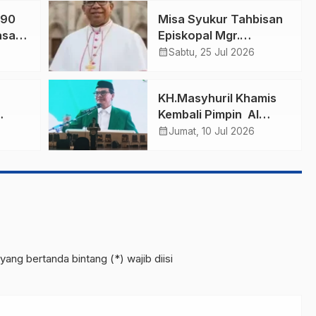
 90
Misa Syukur Tahbisan
asa
Episkopal Mgr.
A,
Yohanes Hans
calendar_month
Sabtu, 25 Jul 2026
!
Monteiro Jadi
Perjumpaan Lintas
KH.Masyhuril Khamis
Agama Diaspora Flores
Kembali Pimpin Al
Timur–Lembata
an
Washliyah Periode
calendar_month
Jumat, 10 Jul 2026
Kedua di Muktamar
XXIII
yang bertanda bintang (*) wajib diisi