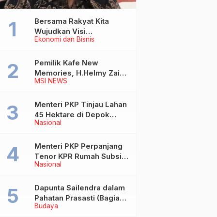
Bersama Rakyat Kita
Wujudkan Visi
Ekonomi dan Bisnis
Kementerian ATR/BPN
Pemilik Kafe New
Memories, H.Helmy Zain
MSI NEWS
Wafat
Menteri PKP Tinjau Lahan
45 Hektare di Depok
Nasional
untuk Pembangunan
Rusun MBR
Menteri PKP Perpanjang
Tenor KPR Rumah Subsidi
Nasional
hingga 30 Tahun
Dapunta Sailendra dalam
Pahatan Prasasti (Bagian
Budaya
1)