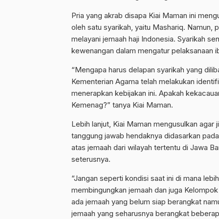
Pria yang akrab disapa Kiai Maman ini meng
oleh satu syarikah, yaitu Mashariq. Namun, p
melayani jemaah haji Indonesia. Syarikah se
kewenangan dalam mengatur pelaksanaan iba
“Mengapa harus delapan syarikah yang dili
Kementerian Agama telah melakukan identifi
menerapkan kebijakan ini. Apakah kekacauan y
Kemenag?” tanya Kiai Maman.
Lebih lanjut, Kiai Maman mengusulkan agar
tanggung jawab hendaknya didasarkan pada w
atas jemaah dari wilayah tertentu di Jawa Ba
seterusnya.
“Jangan seperti kondisi saat ini di mana lebi
membingungkan jemaah dan juga Kelompok B
ada jemaah yang belum siap berangkat namun
jemaah yang seharusnya berangkat beberapa 