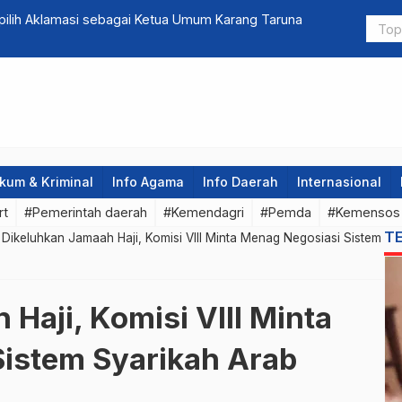
pilih Aklamasi sebagai Ketua Umum Karang Taruna
Kepemimpin
kum & Kriminal
Info Agama
Info Daerah
Internasional
rt
#Pemerintah daerah
#Kemendagri
#Pemda
#Kemensos
T
»
Dikeluhkan Jamaah Haji, Komisi VIII Minta Menag Negosiasi Sistem
Haji, Komisi VIII Minta
istem Syarikah Arab