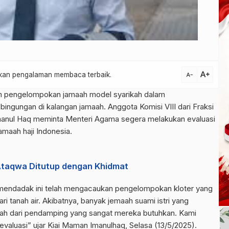
text_increase
atkan pengalaman membaca terbaik.
text_decrease
m pengelompokan jamaah model syarikah dalam
ingungan di kalangan jamaah. Anggota Komisi VIII dari Fraksi
anul Haq meminta Menteri Agama segera melakukan evaluasi
maah haji Indonesia.
Ataqwa Ditutup dengan Khidmat
 mendadak ini telah mengacaukan pengelompokan kloter yang
 tanah air. Akibatnya, banyak jemaah suami istri yang
pisah dari pendamping yang sangat mereka butuhkan. Kami
aluasi” ujar Kiai Maman Imanulhaq, Selasa (13/5/2025).