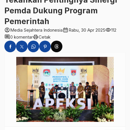
Pemda Dukung Program
Pemerintah
account_circle
calendar_month
visibility
Media Sejahtera Indonesia
Rabu, 30 Apr 2025
112
comment
print
0 komentar
Cetak