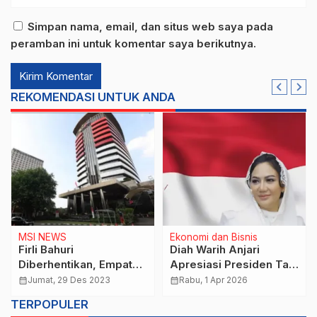
Simpan nama, email, dan situs web saya pada
peramban ini untuk komentar saya berikutnya.
REKOMENDASI UNTUK ANDA
MSI NEWS
Ekonomi dan Bisnis
Firli Bahuri
Diah Warih Anjari
Diberhentikan, Empat
Apresiasi Presiden Tak
Calon Pengganti Muncul
Naikkan Harga
calendar_month
Jumat, 29 Des 2023
calendar_month
Rabu, 1 Apr 2026
BBM,Meski Geopolitik
TERPOPULER
Memanas