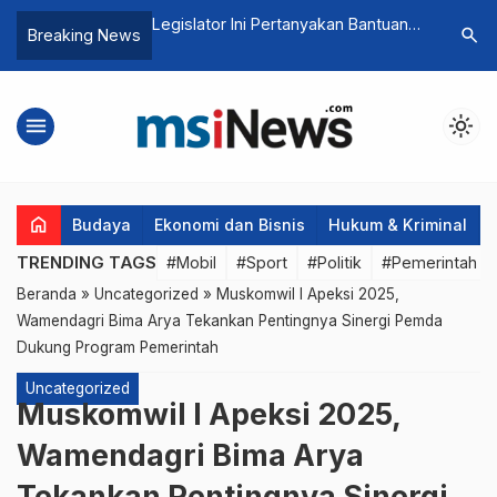
Sampaikan 23 RUU
Legislator Ini Pertanyakan Bantuan
Ucapkan S
search
Breaking News
sih Jadi PR
World Bank Bagi Negara
Presiden
Berkembang, Soal Perubahan Iklim
Persatuan
menu
light_mode
home
Budaya
Ekonomi dan Bisnis
Hukum & Kriminal
TRENDING TAGS
#Mobil
#Sport
#Politik
#Pemerintah d
Beranda
»
Uncategorized
»
Muskomwil I Apeksi 2025,
Wamendagri Bima Arya Tekankan Pentingnya Sinergi Pemda
Dukung Program Pemerintah
Uncategorized
Muskomwil I Apeksi 2025,
Wamendagri Bima Arya
Tekankan Pentingnya Sinergi