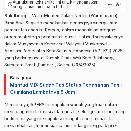
Atur ukuran teks artikel ini untuk mendapatkan
text_increase
info
text_decrease
pengalaman membaca terbaik.
Bukittinggi
– Wakil Menteri Dalam Negeri (Wamendagri)
Bima Arya Sugiarto menekankan pentingnya sinergi antar-
pemerintah daerah (Pemda) dalam mendukung program-
program strategis pemerintah pusat. Hal ini disampaikannya
dalam Musyawarah Komisariat Wilayah (Muskomwil) I
Asosiasi Pemerintah Kota Seluruh Indonesia (APEKSI) 2025
yang berlangsung di Rumah Dinas Wali Kota Bukittinggi,
Sumatera Barat (Sumbar), Selasa (29/4/2025).
Baca juga:
Mahfud MD: Sudah Pas Status Penahanan Panji
Gumilang Lambatnya 8 Jam
Menurutnya, APEKSI merupakan wadah yang kuat dalam
membangun kolaborasi antardaerah, sekaligus menjadi ruang
berkumpul yang memupuk semangat kebersamaan. Ia
menambahkan, Indonesia saat ini sedang menghadapi era