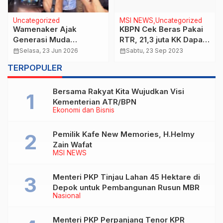
Uncategorized
MSI NEWS
Uncategorized
Wamenaker Ajak
KBPN Cek Beras Pakai
Generasi Muda
RTR, 21,3 juta KK Dapat
Optimalkan Potensi
Bantuan Makan
calendar_month
Selasa, 23 Jun 2026
calendar_month
Sabtu, 23 Sep 2023
Digital di Sektor UMKM
TERPOPULER
Bersama Rakyat Kita Wujudkan Visi
Kementerian ATR/BPN
Ekonomi dan Bisnis
Pemilik Kafe New Memories, H.Helmy
Zain Wafat
MSI NEWS
Menteri PKP Tinjau Lahan 45 Hektare di
Depok untuk Pembangunan Rusun MBR
Nasional
Menteri PKP Perpanjang Tenor KPR