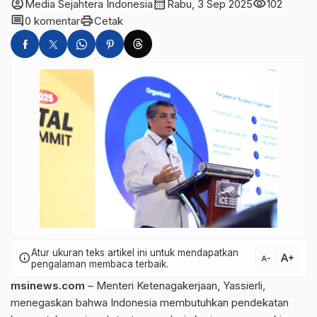
account_circle
calendar_month
visibility
Media Sejahtera Indonesia
Rabu, 3 Sep 2025
102
comment
print
0 komentar
Cetak
Atur ukuran teks artikel ini untuk mendapatkan
text_increase
info
text_decrease
pengalaman membaca terbaik.
msinews.com
– Menteri Ketenagakerjaan, Yassierli,
menegaskan bahwa Indonesia membutuhkan pendekatan