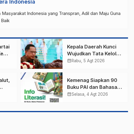
era Indonesia
 Masyarakat Indonesia yang Transpran, Adil dan Maju Guna
 Baik
rtai
Kepala Daerah Kunci
Ke
Wujudkan Tata Kelola
Pemerintahan yang
calendar_month
Rabu, 5 Agt 2026
Bersih dan Akuntabel
alut,
Kemenag Siapkan 90
Buku PAI dan Bahasa
Arab MI sampai MA,
calendar_month
Selasa, 4 Agt 2026
ut
Bisa Unduh di Sini!
ku