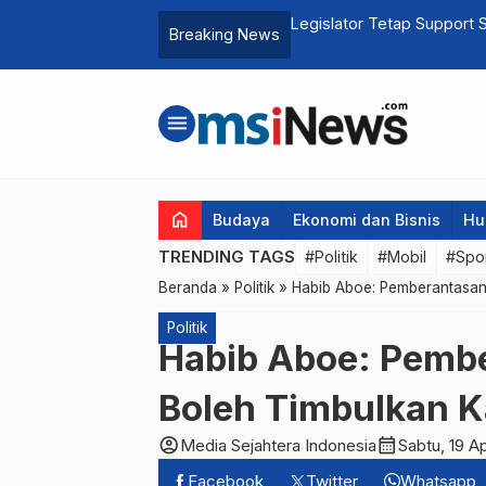
n Kinerja Gubernur Jakarta
Legislator Tetap Support
Breaking News
menu
home
Budaya
Ekonomi dan Bisnis
Hu
TRENDING TAGS
#Politik
#Mobil
#Spo
Beranda
»
Politik
»
Habib Aboe: Pemberantasan
Politik
Habib Aboe: Pembe
Boleh Timbulkan K
account_circle
calendar_month
Media Sejahtera Indonesia
Sabtu, 19 A
Facebook
Twitter
Whatsapp