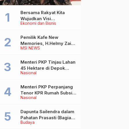
Bersama Rakyat Kita
Wujudkan Visi
Ekonomi dan Bisnis
Kementerian ATR/BPN
Pemilik Kafe New
Memories, H.Helmy Zain
MSI NEWS
Wafat
Menteri PKP Tinjau Lahan
45 Hektare di Depok
Nasional
untuk Pembangunan
Rusun MBR
Menteri PKP Perpanjang
Tenor KPR Rumah Subsidi
Nasional
hingga 30 Tahun
Dapunta Sailendra dalam
Pahatan Prasasti (Bagian
Budaya
1)