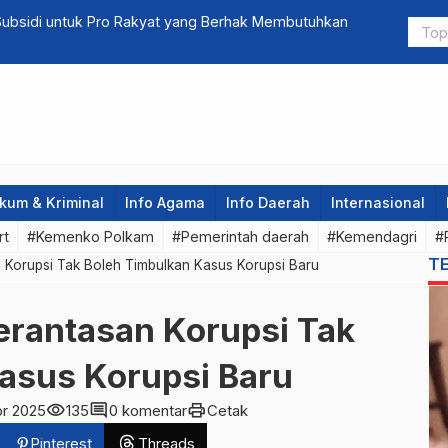
 Subsidi untuk Pro Rakyat yang Berhak Membutuhkan
Anies Sebu
kum & Kriminal
Info Agama
Info Daerah
Internasional
rt
#Kemenko Polkam
#Pemerintah daerah
#Kemendagri
#
T
 Korupsi Tak Boleh Timbulkan Kasus Korupsi Baru
rantasan Korupsi Tak
asus Korupsi Baru
visibility
comment
print
pr 2025
135
0 komentar
Cetak
Pinterest
Threads