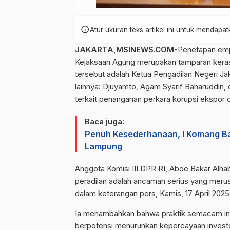
info
Atur ukuran teks artikel ini untuk mendap
JAKARTA,MSINEWS.COM
-Penetapan emp
Kejaksaan Agung merupakan tamparan keras b
tersebut adalah Ketua Pengadilan Negeri Ja
lainnya: Djuyamto, Agam Syarif Baharuddin, 
terkait penanganan perkara korupsi ekspor 
Baca juga:
Penuh Kesederhanaan, I Komang Bat
Lampung
Anggota Komisi III DPR RI, Aboe Bakar Alhab
peradilan adalah ancaman serius yang merus
dalam keterangan pers, Kamis, 17 April 2025
Ia menambahkan bahwa praktik semacam ini 
berpotensi menurunkan kepercayaan investo