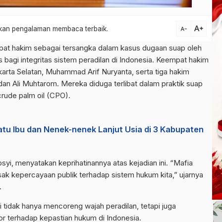
text_increase
atkan pengalaman membaca terbaik.
text_decrease
at hakim sebagai tersangka dalam kasus dugaan suap oleh
agi integritas sistem peradilan di Indonesia. Keempat hakim
karta Selatan, Muhammad Arif Nuryanta, serta tiga hakim
dan Ali Muhtarom. Mereka diduga terlibat dalam praktik suap
crude palm oil (CPO).
u Ibu dan Nenek-nenek Lanjut Usia di 3 Kabupaten
syi, menyatakan keprihatinannya atas kejadian ini. “Mafia
ak kepercayaan publik terhadap sistem hukum kita,” ujarnya
.
tidak hanya mencoreng wajah peradilan, tetapi juga
r terhadap kepastian hukum di Indonesia.