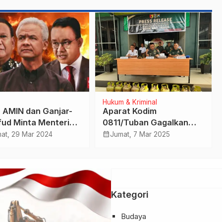
Hukum & Kriminal
 AMIN dan Ganjar-
Aparat Kodim
ud Minta Menteri
0811/Tuban Gagalkan
wi Jadi Saksi di
Penyeludupan LPG
calendar_month
at, 29 Mar 2024
Jumat, 7 Mar 2025
ng PHPU Pilpres
Kategori
Budaya