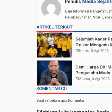
Penulis
Media Sejaht
Laju Informasi Pengetahuan
Pembagunanan NKRI Lebih
ARTIKEL TERKAIT
Sejumlah Kader Pa
Golkar Mengadu 
Mahkamah Partai
calendar_month
Kamis, 6 Agt 2026
Demi Harga Diri M
Pengusaha Muda
Muliansyah
calendar_month
Selasa, 4 Agt 2026
Rencanakan “Mal
KOMENTAR (0)
United Versi Molo
Kie Raha
Saat ini belum ada komentar