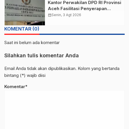
Kantor Perwakilan DPD RI Provinsi
Aceh Fasilitasi Penyerapan
Aspirasi Tgk. Ahmada Bersama
calendar_month
Senin, 3 Agt 2026
Tenaga Pendidik
KOMENTAR (0)
Saat ini belum ada komentar
Silahkan tulis komentar Anda
Email Anda tidak akan dipublikasikan. Kolom yang bertanda
bintang (*) wajib diisi
Komentar*