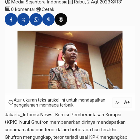
account_circle
calendar_month
visibility
Media Sejahtera Indonesia
Rabu, 2 Agt 2023
131
comment
print
0 komentar
Cetak
Atur ukuran teks artikel ini untuk mendapatkan
text_increase
info
text_decrease
pengalaman membaca terbaik.
Jakarta_Infomsi.News–Komisi Pemberantasan Korupsi
(KPK) Nurul Ghufron membenarkan dirinya mendapatkan
ancaman atau pun teror dalam beberapa hari terakhir.
Ghufron mengungkap, teror terjadi usai
KPK
mengungkap