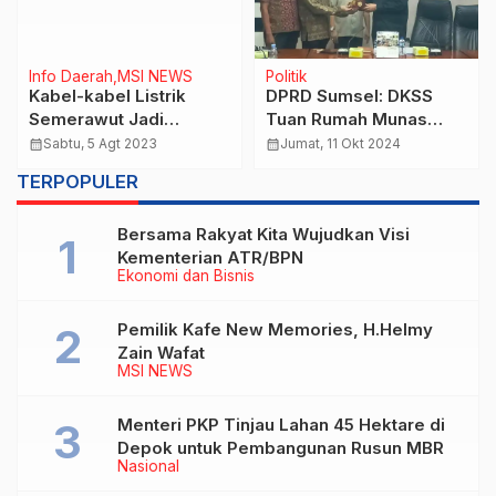
Info Daerah
MSI NEWS
Politik
Kabel-kabel Listrik
DPRD Sumsel: DKSS
Semerawut Jadi
Tuan Rumah Munas
Sorotan, Dinas Bina
Dewan Kesenian se-
calendar_month
Sabtu, 5 Agt 2023
calendar_month
Jumat, 11 Okt 2024
Marga Mulai Berbenah
Indonesia
TERPOPULER
Bersama Rakyat Kita Wujudkan Visi
Kementerian ATR/BPN
Ekonomi dan Bisnis
Pemilik Kafe New Memories, H.Helmy
Zain Wafat
MSI NEWS
Menteri PKP Tinjau Lahan 45 Hektare di
Depok untuk Pembangunan Rusun MBR
Nasional