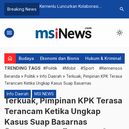
kan Kolaborasi
Dana Kampanye Pemilu Diduga
Otorita IK
search
Breaking News
nusiaan untuk
Ilegal, MAKI Akan Lapor ke KPK
Dayak da
Pembang
menu
light_mode
home
Budaya
Ekonomi dan Bisnis
Hukum & Kriminal
TRENDING TAGS
#Politik
#Mobil
#Sport
#Kemensos
Beranda
»
Politik
»
Info Daerah
»
Terkuak, Pimpinan KPK Terasa
Terancam Ketika Ungkap Kasus Suap Basarnas
Info Daerah
MSI NEWS
Terkuak, Pimpinan KPK Terasa
Terancam Ketika Ungkap
Kasus Suap Basarnas