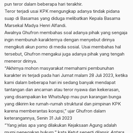
pun teror dalam beberapa hari terakhir.
Teror terjadi usai KPK mengungkap adanya tindak pidana
suap di Basarnas yang diduga melibatkan Kepala Basarna
Marsekal Madya Henri Alfandi.
Awalnya Ghufron membahas soal adanya pihak yang sengaja
ingin membunuh karakternya dengan menyebut dirinya
mengikuti akun porno di media sosial. Usai membahas hal
tersebut, Ghufron mengakui juga adanya pihak yang tengah
meneror dirinya.
“Akhirnya mohon masyarakat memahami pembunuhan
karakter ini terjadi pada hari Jumat malam 28 Juli 2023, ketika
kami dalam beberapa hari ini sedang banyak mendapat
tantangan dan ancaman atau teror nyawa dan kekerasan,
yang disampaikan ke WhatsApp mau pun karangan bunga
yang dikirim ke rumah-rumah struktural dan pimpinan KPK
karena memberantas korupsi,” ujar Ghufron dalam
keterangannya, Senin 31 Juli 2023
“Yang jelas apa yang dilakukan Kejaksaan Agung adalah
murni penegakan hukum,” kata Ketut seperti dilansir
Antara
,