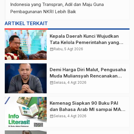
Indonesia yang Transpran, Adil dan Maju Guna
Pembagunanan NKRI Lebih Baik
ARTIKEL TERKAIT
Kepala Daerah Kunci Wujudkan
Tata Kelola Pemerintahan yang
Bersih dan Akuntabel
calendar_month
Rabu, 5 Agt 2026
Demi Harga Diri Malut, Pengusaha
Muda Muliansyah Rencanakan
“Malut United Versi Moloku Kie
calendar_month
Selasa, 4 Agt 2026
Raha
Kemenag Siapkan 90 Buku PAI
dan Bahasa Arab MI sampai MA,
Bisa Unduh di Sini!
calendar_month
Selasa, 4 Agt 2026