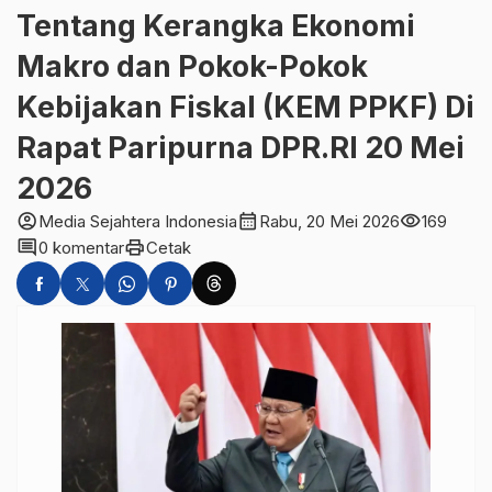
Tentang Kerangka Ekonomi
Makro dan Pokok-Pokok
Kebijakan Fiskal (KEM PPKF) Di
Rapat Paripurna DPR.RI 20 Mei
2026
account_circle
calendar_month
visibility
Media Sejahtera Indonesia
Rabu, 20 Mei 2026
169
comment
print
0 komentar
Cetak