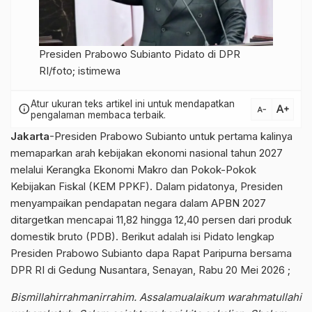
Presiden Prabowo Subianto Pidato di DPR
RI/foto; istimewa
Atur ukuran teks artikel ini untuk mendapatkan
text_increase
info
text_decrease
pengalaman membaca terbaik.
Jakarta
-Presiden Prabowo Subianto untuk pertama kalinya
memaparkan arah kebijakan ekonomi nasional tahun 2027
melalui Kerangka Ekonomi Makro dan Pokok-Pokok
Kebijakan Fiskal (KEM PPKF). Dalam pidatonya, Presiden
menyampaikan pendapatan negara dalam APBN 2027
ditargetkan mencapai 11,82 hingga 12,40 persen dari produk
domestik bruto (PDB). Berikut adalah isi Pidato lengkap
Presiden Prabowo Subianto dapa Rapat Paripurna bersama
DPR RI di Gedung Nusantara, Senayan, Rabu 20 Mei 2026 ;
Bismillahirrahmanirrahim. Assalamualaikum warahmatullahi