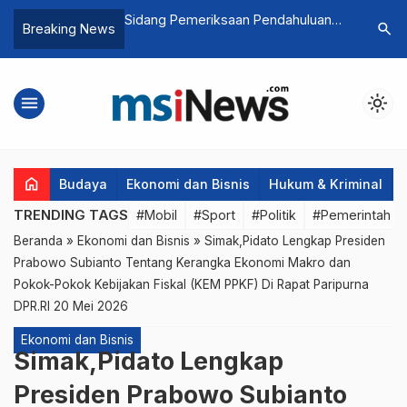
saan Pendahuluan
Melancong ke Taman Batu
Paripurna
search
Breaking News
il Pilpres 2024
Purwakarta, Destinasi Estetik
Kabupaten
dengan Keindahan Geologi
menu
light_mode
home
Budaya
Ekonomi dan Bisnis
Hukum & Kriminal
TRENDING TAGS
#Mobil
#Sport
#Politik
#Pemerintah d
Beranda
»
Ekonomi dan Bisnis
»
Simak,Pidato Lengkap Presiden
Prabowo Subianto Tentang Kerangka Ekonomi Makro dan
Pokok-Pokok Kebijakan Fiskal (KEM PPKF) Di Rapat Paripurna
DPR.RI 20 Mei 2026
Ekonomi dan Bisnis
Simak,Pidato Lengkap
Presiden Prabowo Subianto