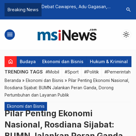
ifhama Dorong UU
Debat Cawapres, Adu Gagasan,
Kembali 
search
Breaking News
Hadirkan Rasa
Berikut Poin-poin Pentingnya:
Anisah M
Guru dan Anak Didik
Lakukan 
menu
light_mode
home
Budaya
Ekonomi dan Bisnis
Hukum & Kriminal
TRENDING TAGS
#Mobil
#Sport
#Politik
#Pemerintah d
Beranda
»
Ekonomi dan Bisnis
»
Pilar Penting Ekonomi Nasional,
Rosdiana Sijabat: BUMN Jalankan Peran Ganda, Dorong
Pertumbuhan dan Layanan Publik
Ekonomi dan Bisnis
Pilar Penting Ekonomi
Nasional, Rosdiana Sijabat:
BUMN Jalankan Peran Ganda,