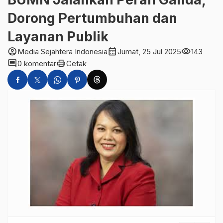
Dorong Pertumbuhan dan
Layanan Publik
account_circle
calendar_month
visibility
Media Sejahtera Indonesia
Jumat, 25 Jul 2025
143
comment
print
0 komentar
Cetak