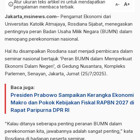
Atur ukuran teks artikel ini untuk mendapatkan
text_increase
info
text_decrease
pengalaman membaca terbaik.
Jakarta,msinews.com
– Pengamat Ekonomi dari
Universitas Katolik Atmajaya, Rosdiana Sijabat, menegaskan
pentingnya peran Badan Usaha Milik Negara (BUMN) dalam
menopang perekonomian nasional.
Hal itu disampaikan Rosdiana saat menjadi pembicara dalam
seminar nasional bertajuk ‘Peran BUMN dalam Memperkuat
Ekonomi Dalam Negeri’, di Gedung Nusantara, Kompleks
Parlemen, Senayan, Jakarta, Jumat (25/7/2025).
Baca juga:
Presiden Prabowo Sampaikan Kerangka Ekonomi
Makro dan Pokok Kebijakan Fiskal RAPBN 2027 di
Rapat Paripurna DPR RI
“Kalau ditanya seberapa penting peranan BUMN dalam
perekonomian kita, jawabannya adalah sangat penting,” kata
Rosdiana di hadapan peserta seminar.