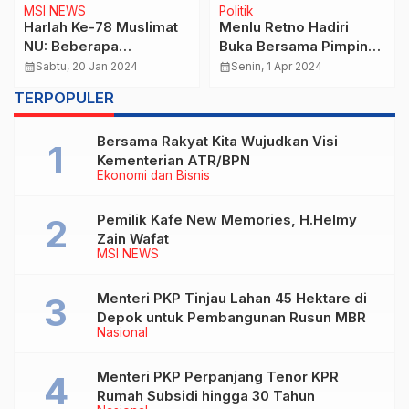
MSI NEWS
Politik
Harlah Ke-78 Muslimat
Menlu Retno Hadiri
NU: Beberapa
Buka Bersama Pimpinan
Rombongan Mulai
MPR
calendar_month
Sabtu, 20 Jan 2024
calendar_month
Senin, 1 Apr 2024
Bubarkan Diri
TERPOPULER
Bersama Rakyat Kita Wujudkan Visi
Kementerian ATR/BPN
Ekonomi dan Bisnis
Pemilik Kafe New Memories, H.Helmy
Zain Wafat
MSI NEWS
Menteri PKP Tinjau Lahan 45 Hektare di
Depok untuk Pembangunan Rusun MBR
Nasional
Menteri PKP Perpanjang Tenor KPR
Rumah Subsidi hingga 30 Tahun