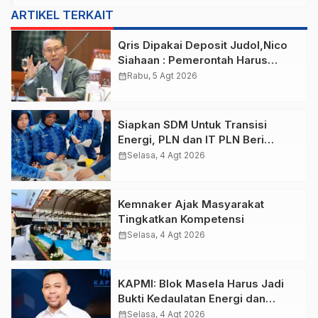
ARTIKEL TERKAIT
Qris Dipakai Deposit Judol,Nico
Siahaan : Pemerontah Harus
Putuskan Aliran Dana
calendar_month
Rabu, 5 Agt 2026
Siapkan SDM Untuk Transisi
Energi, PLN dan IT PLN Beri
Pelatihan Energi Terbarukan Bagi
calendar_month
Selasa, 4 Agt 2026
Siswa SMA
Kemnaker Ajak Masyarakat
Tingkatkan Kompetensi
calendar_month
Selasa, 4 Agt 2026
KAPMI: Blok Masela Harus Jadi
Bukti Kedaulatan Energi dan
Kesejahteraan Ala Prabowo
calendar_month
Selasa, 4 Agt 2026