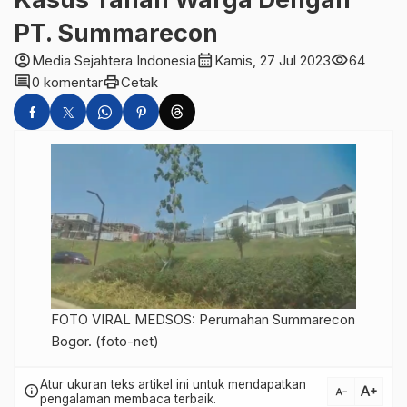
PT. Summarecon
account_circle
calendar_month
visibility
Media Sejahtera Indonesia
Kamis, 27 Jul 2023
64
comment
print
0 komentar
Cetak
FOTO VIRAL MEDSOS: Perumahan Summarecon
Bogor. (foto-net)
Atur ukuran teks artikel ini untuk mendapatkan
text_increase
info
text_decrease
pengalaman membaca terbaik.