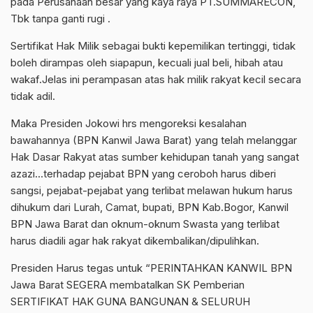
pada Perusahaan besar yang kaya raya PT.SUMMARECON,
Tbk tanpa ganti rugi .
Sertifikat Hak Milik sebagai bukti kepemilikan tertinggi, tidak
boleh dirampas oleh siapapun, kecuali jual beli, hibah atau
wakaf.Jelas ini perampasan atas hak milik rakyat kecil secara
tidak adil.
Maka Presiden Jokowi hrs mengoreksi kesalahan
bawahannya (BPN Kanwil Jawa Barat) yang telah melanggar
Hak Dasar Rakyat atas sumber kehidupan tanah yang sangat
azazi…terhadap pejabat BPN yang ceroboh harus diberi
sangsi, pejabat-pejabat yang terlibat melawan hukum harus
dihukum dari Lurah, Camat, bupati, BPN Kab.Bogor, Kanwil
BPN Jawa Barat dan oknum-oknum Swasta yang terlibat
harus diadili agar hak rakyat dikembalikan/dipulihkan.
Presiden Harus tegas untuk “PERINTAHKAN KANWIL BPN
Jawa Barat SEGERA membatalkan SK Pemberian
SERTIFIKAT HAK GUNA BANGUNAN & SELURUH