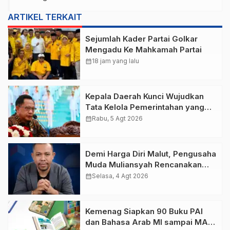
ARTIKEL TERKAIT
Sejumlah Kader Partai Golkar
Mengadu Ke Mahkamah Partai
calendar_month
18 jam yang lalu
Kepala Daerah Kunci Wujudkan
Tata Kelola Pemerintahan yang
Bersih dan Akuntabel
calendar_month
Rabu, 5 Agt 2026
Demi Harga Diri Malut, Pengusaha
Muda Muliansyah Rencanakan
“Malut United Versi Moloku Kie
calendar_month
Selasa, 4 Agt 2026
Raha
Kemenag Siapkan 90 Buku PAI
dan Bahasa Arab MI sampai MA,