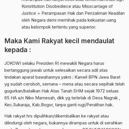
Konstitution Disobediece atau Misscarriage of
Justice = Perampasan Hak dan Penzaliman Keadilan
oleh Negara demi memihak pada kekuatan uang
atau kelompok tertentu yang superior.
Maka Kami Rakyat kecil mendaulat
kepada :
JOKOWI selaku Presiden RI mewakili Negara harus
bertanggung jawab untuk selesaikan secara adil atas
tindakan aparat bawahannya yakni : Kanwil BPN Jawa Barat
yg sudah ceroboh, semana – mena atau secara sepihak telah
gugurkan/batalkan Hak Atas Tanah SHM sejak 1972 seluas
65 HA a/n Niko Mamesah, dkk yg terletak di Desa Nagrak ,
Kec.Sukaraja, Kab.Bogor, tanpa ganti rugi/Peralihan hak.
Hak rakyat hrs dipulihkan/dikembalikan ke rakyat atau
dilindungi oleh negara, bukannya dirampas untuk di serahkan