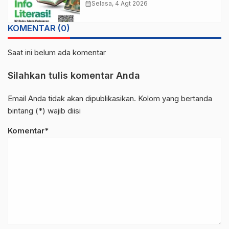
Bisa Unduh di Sini!
calendar_month
Selasa, 4 Agt 2026
KOMENTAR (0)
Saat ini belum ada komentar
Silahkan tulis komentar Anda
Email Anda tidak akan dipublikasikan. Kolom yang bertanda
bintang (*) wajib diisi
Komentar*