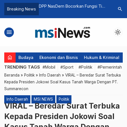
ocorkan Fungsi Tim
Habib Aboe: Pemberantasan
DPR RI 
search
Breaking News
g Anis -Cak Imin
Korupsi Tak Boleh Timbulkan Kasus
Pembah
Korupsi Baru
Pemilu 
menu
light_mode
home
Budaya
Ekonomi dan Bisnis
Hukum & Kriminal
TRENDING TAGS
#Mobil
#Sport
#Politik
#Pemerintah d
Beranda
»
Politik
»
Info Daerah
»
VIRAL – Beredar Surat Terbuka
Kepada Presiden Jokowi Soal Kasus Tanah Warga Dengan PT.
Summarecon
Info Daerah
MSI NEWS
Politik
VIRAL – Beredar Surat Terbuka
Kepada Presiden Jokowi Soal
Kasus Tanah Warga Dengan