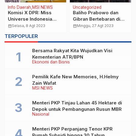
Info Daerah
MSI NEWS
Uncategorized
Komisi X DPR: Miss
Baliho Prabowo dan
Universe Indonesia
Gibran Bertebaran di
DiFoto Telanjang Ada
NTT, Ini Hasil Surveinya
calendar_month
Selasa, 8 Agt 2023
calendar_month
Minggu, 27 Agt 2023
Batasan UU TPKS
TERPOPULER
Bersama Rakyat Kita Wujudkan Visi
Kementerian ATR/BPN
Ekonomi dan Bisnis
Pemilik Kafe New Memories, H.Helmy
Zain Wafat
MSI NEWS
Menteri PKP Tinjau Lahan 45 Hektare di
Depok untuk Pembangunan Rusun MBR
Nasional
Menteri PKP Perpanjang Tenor KPR
Rumah Subsidi hingga 30 Tahun