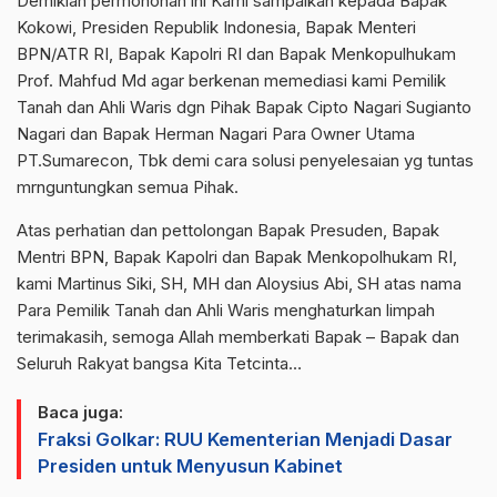
Demikian permohonan ini Kami sampaikan kepada Bapak
Kokowi, Presiden Republik Indonesia, Bapak Menteri
BPN/ATR RI, Bapak Kapolri RI dan Bapak Menkopulhukam
Prof. Mahfud Md agar berkenan memediasi kami Pemilik
Tanah dan Ahli Waris dgn Pihak Bapak Cipto Nagari Sugianto
Nagari dan Bapak Herman Nagari Para Owner Utama
PT.Sumarecon, Tbk demi cara solusi penyelesaian yg tuntas
mrnguntungkan semua Pihak.
Atas perhatian dan pettolongan Bapak Presuden, Bapak
Mentri BPN, Bapak Kapolri dan Bapak Menkopolhukam RI,
kami Martinus Siki, SH, MH dan Aloysius Abi, SH atas nama
Para Pemilik Tanah dan Ahli Waris menghaturkan limpah
terimakasih, semoga Allah memberkati Bapak – Bapak dan
Seluruh Rakyat bangsa Kita Tetcinta…
Baca juga:
Fraksi Golkar: RUU Kementerian Menjadi Dasar
Presiden untuk Menyusun Kabinet