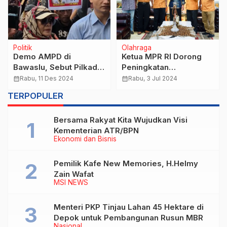
Politik
Olahraga
Demo AMPD di
Ketua MPR RI Dorong
Bawaslu, Sebut Pilkada
Peningkatan
Sumsel 2024 Penuh
Kesejahteraan Atlet
calendar_month
Rabu, 11 Des 2024
calendar_month
Rabu, 3 Jul 2024
Politik Uang
TERPOPULER
Bersama Rakyat Kita Wujudkan Visi
Kementerian ATR/BPN
Ekonomi dan Bisnis
Pemilik Kafe New Memories, H.Helmy
Zain Wafat
MSI NEWS
Menteri PKP Tinjau Lahan 45 Hektare di
Depok untuk Pembangunan Rusun MBR
Nasional