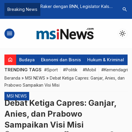
Rela Jual Ginjal
Raker dengan BNN, Legislator Kalsel
Demi Ket
search
Breaking News
panye Pemilu 2024
Ungkap Peredaran Narkoba di
Biarkan 
Dapilnya
menu
light_mode
home
Budaya
Ekonomi dan Bisnis
Hukum & Kriminal
TRENDING TAGS
#Sport
#Politik
#Mobil
#Kemendagri
Beranda
»
MSI NEWS
»
Debat Ketiga Capres: Ganjar, Anies, dan
Prabowo Sampaikan Visi Misi
MSI NEWS
Debat Ketiga Capres: Ganjar,
Anies, dan Prabowo
Sampaikan Visi Misi