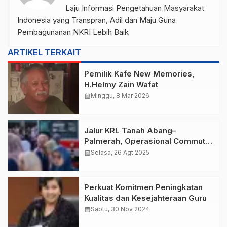
Laju Informasi Pengetahuan Masyarakat
Indonesia yang Transpran, Adil dan Maju Guna
Pembagunanan NKRI Lebih Baik
ARTIKEL TERKAIT
Pemilik Kafe New Memories,
H.Helmy Zain Wafat
calendar_month
Minggu, 8 Mar 2026
Jalur KRL Tanah Abang–
Palmerah, Operasional Commuter
Line Rangkasbitung Kembali
calendar_month
Selasa, 26 Agt 2025
Normal
Perkuat Komitmen Peningkatan
Kualitas dan Kesejahteraan Guru
calendar_month
Sabtu, 30 Nov 2024