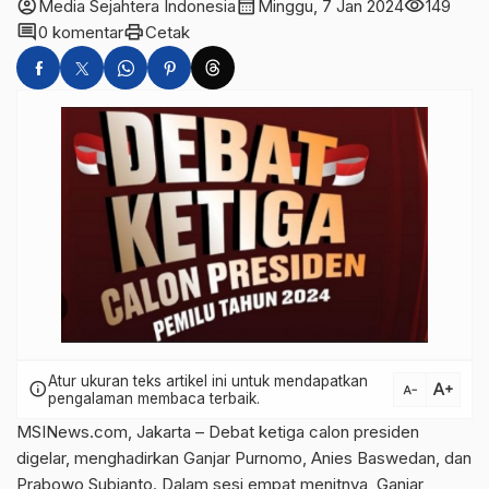
account_circle
calendar_month
visibility
Media Sejahtera Indonesia
Minggu, 7 Jan 2024
149
comment
print
0 komentar
Cetak
Atur ukuran teks artikel ini untuk mendapatkan
text_increase
info
text_decrease
pengalaman membaca terbaik.
MSINews.com, Jakarta – Debat ketiga calon presiden
digelar, menghadirkan Ganjar Purnomo, Anies Baswedan, dan
Prabowo Subianto. Dalam sesi empat menitnya, Ganjar