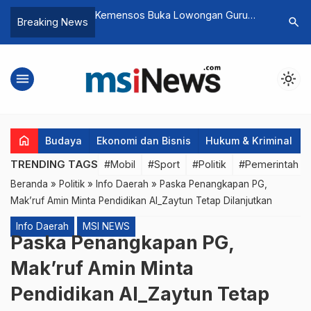
 Lowongan Guru
Kembali Ngadu ke Gubernur DKI,
Skandal 
search
Breaking News
Camat, Lurah Tak Komitmen
Keterlib
dalam Ge
menu
light_mode
home
Budaya
Ekonomi dan Bisnis
Hukum & Kriminal
TRENDING TAGS
#Mobil
#Sport
#Politik
#Pemerintah d
Beranda
»
Politik
»
Info Daerah
»
Paska Penangkapan PG,
Mak’ruf Amin Minta Pendidikan Al_Zaytun Tetap Dilanjutkan
Info Daerah
MSI NEWS
Paska Penangkapan PG,
Mak’ruf Amin Minta
Pendidikan Al_Zaytun Tetap