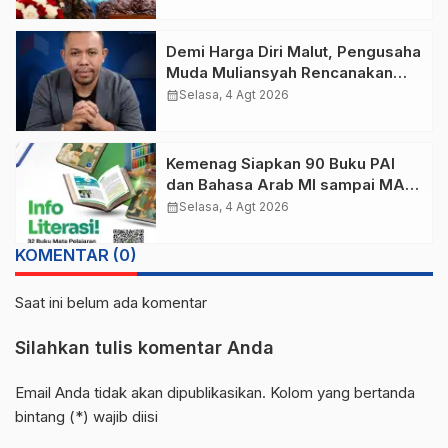
Demi Harga Diri Malut, Pengusaha
Muda Muliansyah Rencanakan
“Malut United Versi Moloku Kie
calendar_month
Selasa, 4 Agt 2026
Raha
Kemenag Siapkan 90 Buku PAI
dan Bahasa Arab MI sampai MA,
Bisa Unduh di Sini!
calendar_month
Selasa, 4 Agt 2026
KOMENTAR (0)
Saat ini belum ada komentar
Silahkan tulis komentar Anda
Email Anda tidak akan dipublikasikan. Kolom yang bertanda
bintang (*) wajib diisi