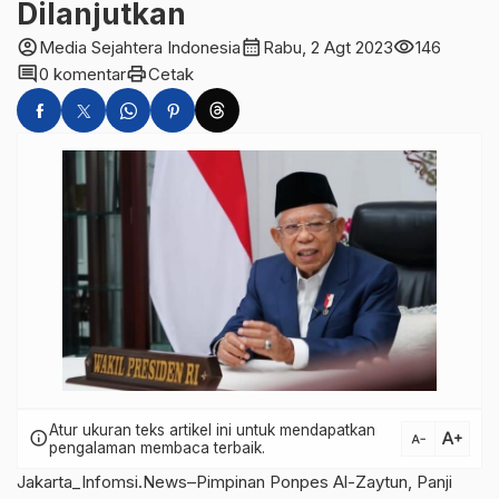
Dilanjutkan
account_circle
calendar_month
visibility
Media Sejahtera Indonesia
Rabu, 2 Agt 2023
146
comment
print
0 komentar
Cetak
Atur ukuran teks artikel ini untuk mendapatkan
text_increase
info
text_decrease
pengalaman membaca terbaik.
Jakarta_Infomsi.News–Pimpinan Ponpes Al-Zaytun, Panji