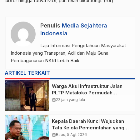
labfor hingga fatwa MUI, pun telah dikantongi. (ror)
Penulis
Media Sejahtera
Indonesia
Laju Informasi Pengetahuan Masyarakat
Indonesia yang Transpran, Adil dan Maju Guna
Pembagunanan NKRI Lebih Baik
ARTIKEL TERKAIT
Warga Akui Infrastruktur Jalan
PLTP Mataloko Permudah
Mobilitas Petani dan Dukung
calendar_month
22 jam yang lalu
Perekonomian Masyarakat
Kepala Daerah Kunci Wujudkan
Tata Kelola Pemerintahan yang
Bersih dan Akuntabel
calendar_month
Rabu, 5 Agt 2026