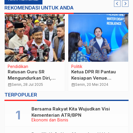
REKOMENDASI UNTUK ANDA
Pendidikan
Politik
Ratusan Guru SR
Ketua DPR RI Pantau
Mengundurkan Diri,
Kesiapan Venue
Mensos : Penempatan
Pertemuan Parlemen
calendar_month
Senin, 28 Jul 2025
calendar_month
Senin, 20 Mei 2024
Jauh Jadi Alasan Utama
Dunia Dalam Rangka
TERPOPULER
Forum Air
Bersama Rakyat Kita Wujudkan Visi
Kementerian ATR/BPN
Ekonomi dan Bisnis